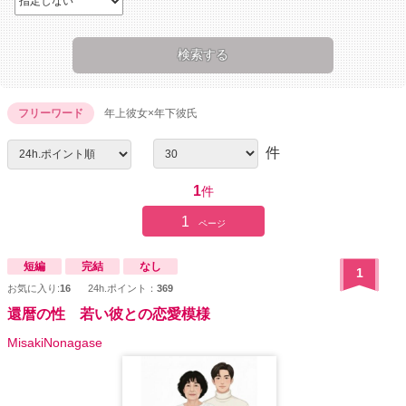
フリーワード
年上彼女×年下彼氏
件
1
件
1
ページ
短編
完結
なし
1
お気に入り:
16
24h.ポイント：
369
還暦の性 若い彼との恋愛模様
MisakiNonagase