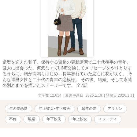
還暦を迎えた和子。保持する資格の更新講習で二十代後半の青年、
健太に出会った。何気なくてLINE交換してメッセージをやりとりす
るうちに、胸が高鳴りはじめ、長年忘れていた恋心に花が咲く。 そ
んな還暦女性と二十代の青年の恋模様。 その後、結婚、そして永遠
の別れまでを描いたストーリーです。 全7話
文字数 12,614
| 最終更新日 2026.1.19
| 登録日 2026.1.11
年の差恋愛
年上彼女×年下彼氏
超年の差
アラカン
不倫
離婚
年下彼氏
年上彼女
エタニティ