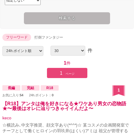
フリーワード
打倒ファンタジー
件
1
件
1
ページ
長編
完結
R18
1
お気に入り:
54
24h.ポイント：
0
【R18】アンタは俺を好きになる★ワケあり男女の恋物語
★〜最後はオレに辿りつきゃイイんだよ〜
keco
☆横読み､中文字推奨、顔文字あり(*^^*)☆ 某コスメの企画開発室で
チーフとして働くヒロインの羽玖井(はくい)アミは 祖父が管理する