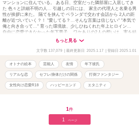
マンションに住んでいる。 ある日、空室だった隣部屋に入居してき
た 色々と詳細不明の人… 引越しの日には、 家主の代理人と名乗る男
性が挨拶に来た。 隔てを挟んで ベランダで交わす会話から 2人の距
離が近づいていく？！ "愛してる？…そんな言葉は信じない" "本気で
俺と向き合って…" 育った環境故、少しひねくれた年上ヒロイン…
自由に恋愛できなかった年下男子… ワケありの2人の想いは…実を結
ぶのか？！… これはフィクションです‼️
もっと見る
文字数 137,079
| 最終更新日 2025.1.17
| 登録日 2025.1.01
オトナの絵本
芸能人
友情
年下彼氏
リアルな恋
セフレ/身体だけの関係
打倒ファンタジー
女性向け恋愛R18
ハッピーエンド
エタニティ
1
件
1
ページ