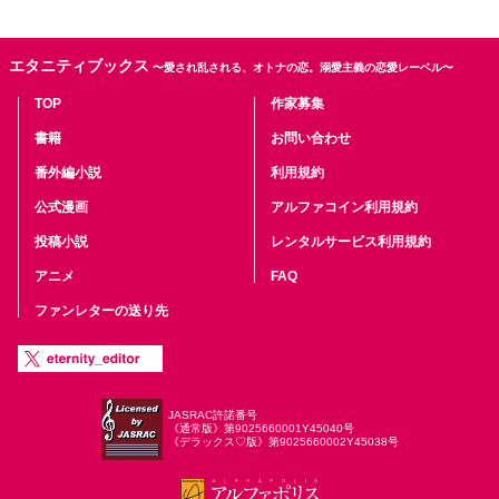
エタニティブックス
〜愛され乱される、オトナの恋。溺愛主義の恋愛レーベル〜
TOP
作家募集
書籍
お問い合わせ
番外編小説
利用規約
公式漫画
アルファコイン利用規約
投稿小説
レンタルサービス利用規約
アニメ
FAQ
ファンレターの送り先
JASRAC許諾番号
《通常版》第9025660001Y45040号
《デラックス♡版》第9025660002Y45038号