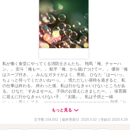
私が働く食堂にやってくる消防士さんたち。 翔馬「俺、チャーハ
ン。」 宏斗「俺もー。」 航平「俺、から揚げつけてー。」 優弥「俺
はスープ付き。」 みんなガタイがよく、男前。 ひなた「はーいっ。
ちょっと待ってくださいねーっ。」 慌ただしい昼時を過ぎると、私
の仕事は終わる。 終わった後、私は行かなきゃいけないところがあ
る。 ひなた「すみませーん、子供のお迎えにきましたー。」 保育園
に迎えに行かなきゃいけない子、『太陽』。 私は子供と一緒
に・・・暮らしてる。 ーーーーーーーーーーーーーーーー 翔馬「お
いおい嘘だろ？」 宏斗「子供・・・いたんだ・・。」 航平「いくつ
もっと見る
ん時の子だよ・・・・。」 優弥「マジか・・・。」 消防署で開かれ
たお祭りに連れて行った太陽。 太陽の存在を知った一人の消防士さ
文字数 104,652
| 最終更新日 2020.5.02
| 登録日 2020.4.29
んが・・・私に言った。 「俺は太陽がいてもいい。・・・太陽の
『パパ』になる。」 「俺はひなたが好きだ。・・・絶対振り向かせ