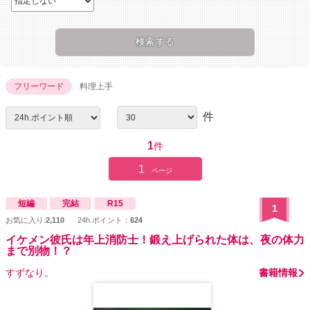
フリーワード
料理上手
件
1
件
1
ページ
短編
完結
R15
1
お気に入り:
2,110
24h.ポイント：
624
イケメン彼氏は年上消防士！鍛え上げられた体は、夜の体力
まで別物！？
すずなり。
書籍情報