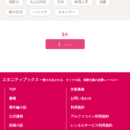
消防士
大人LOVE
子供
料理上手
溺愛
るから覚悟しとけよ？」 ※お話に出てくる内容は、全て想像の世界
です。現実世界とは何ら関係ありません。 ※感想やコメントは受け
夜の生活
ハジメテ
エタニティ
付けることができません。 メンタルが薄氷なもので・・・すみませ
ん。 言葉も足りませんが読んでいただけたら幸いです。 楽しんでい
ただけたら嬉しく思います。
1
件
1
ページ
エタニティブックス
〜愛され乱される、オトナの恋。溺愛主義の恋愛レーベル〜
TOP
作家募集
書籍
お問い合わせ
番外編小説
利用規約
公式漫画
アルファコイン利用規約
投稿小説
レンタルサービス利用規約