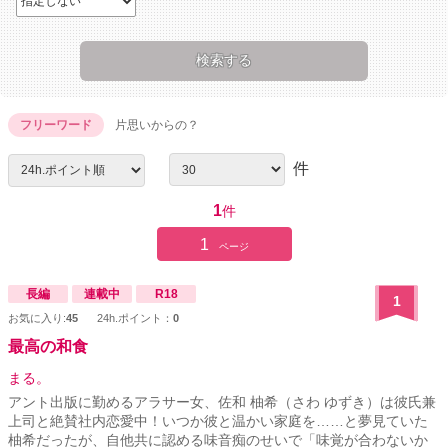
フリーワード
片思いからの？
件
1
件
1
ページ
長編
連載中
R18
1
お気に入り:
45
24h.ポイント：
0
最高の和食
まる。
アント出版に勤めるアラサー女、佐和 柚希（さわ ゆずき）は彼氏兼
上司と絶賛社内恋愛中！いつか彼と温かい家庭を……と夢見ていた
柚希だったが、自他共に認める味音痴のせいで「味覚が合わないか