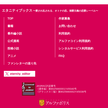
エタニティブックス
〜愛され乱される、オトナの恋。溺愛主義の恋愛レーベル〜
TOP
作家募集
書籍
お問い合わせ
番外編小説
利用規約
公式漫画
アルファコイン利用規約
投稿小説
レンタルサービス利用規約
アニメ
FAQ
ファンレターの送り先
JASRAC許諾番号
《通常版》第9025660001Y45040号
《デラックス♡版》第9025660002Y45038号