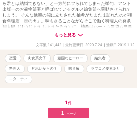
ら君とは結婚できない」と一方的にフられてしまった挙句、アント
出版一のお荷物部署と呼ばれているグルメ編集部へ異動させられて
しまう。 そんな絶望の淵に立たされた柚希がたまたま訪れたのが和
食料理店「志の田」。味もさることながらそこで働く料理人の発条
翔太郎（はつじょう しょうたろう）に、柚希はハートも胃袋も見事
に打ち抜かれ……。 味音痴なグルメ雑誌編集者でポジティブアラサ
もっと見る
ー女の、恋と仕事を一生懸命頑張るお話。
文字数 141,442
| 最終更新日 2020.7.24
| 登録日 2019.1.12
恋愛
肉食系女子
頑固なヒーロー
編集者
料理人
片思いからの？
味音痴
ラブコメ要素あり
エタニティ
1
件
1
ページ