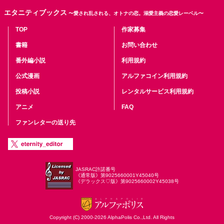
エタニティブックス
〜愛され乱される、オトナの恋。溺愛主義の恋愛レーベル〜
TOP
作家募集
書籍
お問い合わせ
番外編小説
利用規約
公式漫画
アルファコイン利用規約
投稿小説
レンタルサービス利用規約
アニメ
FAQ
ファンレターの送り先
JASRAC許諾番号
《通常版》第9025660001Y45040号
《デラックス♡版》第9025660002Y45038号
Copyright (C) 2000-2026 AlphaPolis Co.,Ltd. All Rights