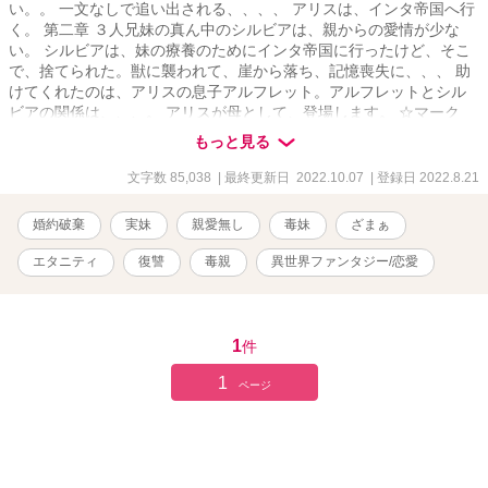
い。。 一文なしで追い出される、、、、 アリスは、インタ帝国へ行
く。 第二章 ３人兄妹の真ん中のシルビアは、親からの愛情が少な
い。 シルビアは、妹の療養のためにインタ帝国に行ったけど、そこ
で、捨てられた。獣に襲われて、崖から落ち、記憶喪失に、、、 助
けてくれたのは、アリスの息子アルフレット。アルフレットとシル
ビアの関係は、、、。 アリスが母として、登場します。 ☆マーク
は、性的表現があります。 ★マークは、少し残虐かなと思われま
もっと見る
す。 苦手な方は、飛ばしてお読みください。
文字数 85,038
| 最終更新日 2022.10.07
| 登録日 2022.8.21
婚約破棄
実妹
親愛無し
毒妹
ざまぁ
エタニティ
復讐
毒親
異世界ファンタジー/恋愛
1
件
1
ページ