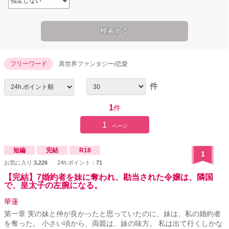
フリーワード
異世界ファンタジー/恋愛
件
1
件
1
ページ
短編
完結
R18
1
お気に入り:
3,226
24h.ポイント：
71
【完結】7婚約者を妹に奪われ、勘当された令嬢は、隣国
で、皇太子の左腕になる。
華蓮
第一章 実の妹と仲が良かったと思っていたのに、妹は、私の婚約者
を奪った。 小さい頃から、両親は、妹の味方。 私は出て行くしかな