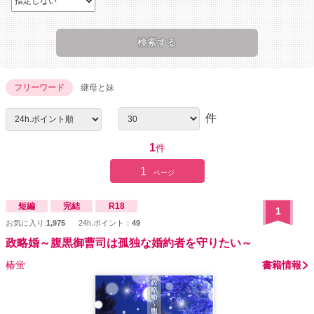
フリーワード
継母と妹
件
1
件
1
ページ
短編
完結
R18
1
お気に入り:
1,975
24h.ポイント：
49
政略婚～腹黒御曹司は孤独な婚約者を守りたい～
椿蛍
書籍情報