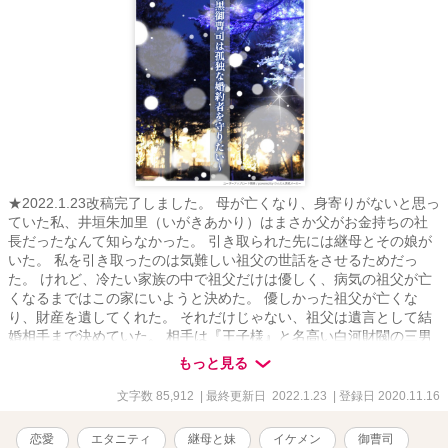
★2022.1.23改稿完了しました。 母が亡くなり、身寄りがないと思っ
ていた私、井垣朱加里（いがきあかり）はまさか父がお金持ちの社
長だったなんて知らなかった。 引き取られた先には継母とその娘が
いた。 私を引き取ったのは気難しい祖父の世話をさせるためだっ
た。 けれど、冷たい家族の中で祖父だけは優しく、病気の祖父が亡
くなるまではこの家にいようと決めた。 優しかった祖父が亡くな
り、財産を遺してくれた。 それだけじゃない、祖父は遺言として結
婚相手まで決めていた。 相手は『王子様』と名高い白河財閥の三男
白河壱都(しらかわいちと)。 彼は裏表のあるくせ者で、こんな男が
もっと見る
私の結婚相手！？ 父と継母は財産を奪われたと怒り狂うし、異母妹
は婚約者を盗られたと言うし。 私が全てを奪ったと、完全に悪者に
文字数 85,912
| 最終更新日 2022.1.23
| 登録日 2020.11.16
されてしまった。 どうしたらいいの！？ ・視点切り替えあります。
・R－１８には※R－１８マークをつけます。 ・飛ばして読むことも
恋愛
エタニティ
継母と妹
イケメン
御曹司