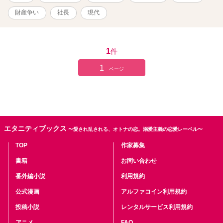
可能です。
財産争い
社長
現代
1
件
1
ページ
エタニティブックス
〜愛され乱される、オトナの恋。溺愛主義の恋愛レーベル〜
TOP
作家募集
書籍
お問い合わせ
番外編小説
利用規約
公式漫画
アルファコイン利用規約
投稿小説
レンタルサービス利用規約
アニメ
FAQ