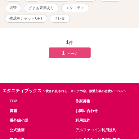
復讐
ざまぁ要素あり
エタニティ
生成AIチャットGPT
サレ妻
1
件
1
ページ
エタニティブックス
〜愛され乱される、オトナの恋。溺愛主義の恋愛レーベル〜
TOP
作家募集
書籍
お問い合わせ
番外編小説
利用規約
公式漫画
アルファコイン利用規約