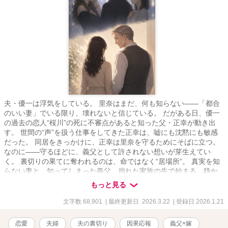
夫・優一は浮気をしている。 里奈はまだ、何も知らない――「都合
のいい妻」でいる限り、壊れないと信じている。 だがある日、優一
の過去の恋人“桜川”の死に不審点があると知った父・正幸が動き出
す。 世間の“声”を扱う仕事をしてきた正幸は、嘘にも沈黙にも敏感
だった。 同居をきっかけに、正幸は里奈を守るためにそばに立つ。
なのに――守るほどに、義父として許されない想いが芽生えてい
く。 裏切りの果てに奪われるのは、命ではなく“居場所”。 真実を知
らない妻と、知ってしまった義父。崩れた家族の先で始まる、静か
な“ざまぁ”と禁断の恋。
もっと見る
文字数 68,901
| 最終更新日 2026.3.22
| 登録日 2026.1.21
恋愛
夫婦
夫の裏切り
因果応報
義父×嫁