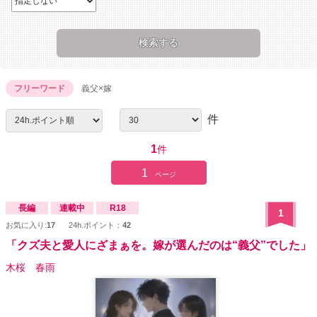
フリーワード
義父×嫁
件
1
件
1
ページ
長編
連載中
R18
1
お気に入り:
17
24h.ポイント：
42
「クズ夫と愛人にざまぁを。嫁が選んだのは“義父”でした」
木桜 春雨