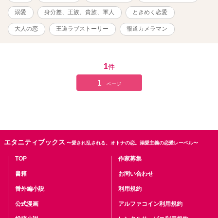
語です。 ※緩い現代の設定です。 ※後半、戦争表現が若干ありま
す。 ※日本以外の国名、団体名はフィクションです。
溺愛
身分差、王族、貴族、軍人
ときめく恋愛
———————————- 完結まで、毎日、数話ずつ更新します！
大人の恋
王道ラブストーリー
報道カメラマン
1
件
1
ページ
エタニティブックス
〜愛され乱される、オトナの恋。溺愛主義の恋愛レーベル〜
TOP
作家募集
書籍
お問い合わせ
番外編小説
利用規約
公式漫画
アルファコイン利用規約