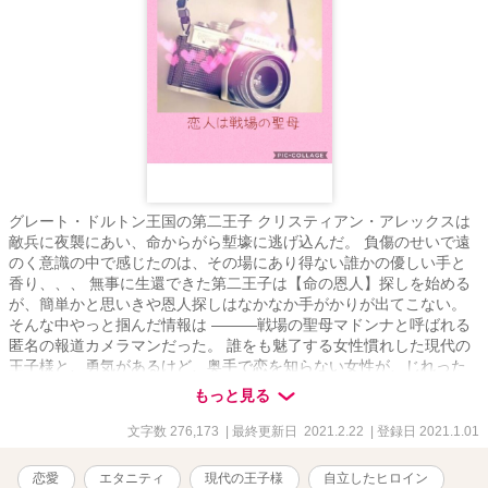
グレート・ドルトン王国の第二王子 クリスティアン・アレックスは
敵兵に夜襲にあい、命からがら塹壕に逃げ込んだ。 負傷のせいで遠
のく意識の中で感じたのは、その場にあり得ない誰かの優しい手と
香り、、、 無事に生還できた第二王子は【命の恩人】探しを始める
が、簡単かと思いきや恩人探しはなかなか手がかりが出てこない。
そんな中やっと掴んだ情報は ———戦場の聖母マドンナと呼ばれる
匿名の報道カメラマンだった。 誰をも魅了する女性慣れした現代の
王子様と、勇気があるけど、奥手で恋を知らない女性が、じれった
いけど少しづつ心を通わせわていく。 王子の一目惚れと見初められ
もっと見る
た女性が、様々な困難を乗り越えて、繰り広げていく溺愛ラブスト
ーリー。 別名【王子頑張れ物語？！】 どうか読む人皆さまの胸がキ
文字数 276,173
| 最終更新日 2021.2.22
| 登録日 2021.1.01
ュンキュンしますように。 ※ヒーローとヒロインの出会いまでに時
間がかかります。 ※作者の好みを詰め込んだご都合主義の王道恋物
恋愛
エタニティ
現代の王子様
自立したヒロイン