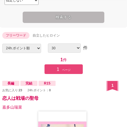
フリーワード
自立したヒロイン
件
1
件
1
ページ
長編
完結
R15
1
お気に入り:
23
24h.ポイント：
0
恋人は戦場の聖母
嘉多山瑞菜