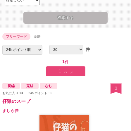
フリーワード
薬膳
件
1
件
1
ページ
長編
完結
なし
1
お気に入り:
13
24h.ポイント：
0
仔猫のスープ
ましら佳