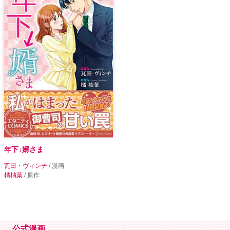
年下↓婿さま
瓦田・ヴィンチ
/ 漫画
橘柚葉
/ 原作
公式漫画