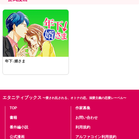
年下↓婿さま
エタニティブックス
〜愛され乱される、オトナの恋。溺愛主義の恋愛レーベル〜
TOP
作家募集
書籍
お問い合わせ
番外編小説
利用規約
公式漫画
アルファコイン利用規約