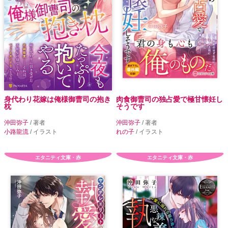
身代わり花嫁は俺様御曹司の抱き
肉食御曹司の独占愛で極甘懐妊し
枕
そうです
沖田弥子
/ 著者
沖田弥子
/ 著者
小路龍流
/ イラスト
れの子
/ イラスト
エタニティ文庫・赤
エタニティ文庫・赤