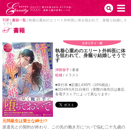
TOP
|
書籍一覧
|
執着心重めのエリート外科医に体を狙われて、身籠り結婚しそ
うです
書籍
エタニティ・赤
執着心重めのエリート外科医に体
を狙われて、身籠り結婚しそうで
す
沖田弥子
/ 著者
松雄
/ イラスト
■単行本
■定価1,430円（10%税込）
■2024年5月31日発行（実際の発売日は書店、
各電子ストアによって異なります）
元同級生は策士な紳士!?
派遣先との契約が終わり、この先の働き方について悩む二十九歳の