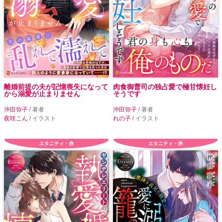
離婚前提の夫が記憶喪失になって
肉食御曹司の独占愛で極甘懐妊し
から溺愛が止まりません
そうです
沖田弥子
/ 著者
沖田弥子
/ 著者
夜咲こん
/ イラスト
れの子
/ イラスト
エタニティ・赤
エタニティ・赤