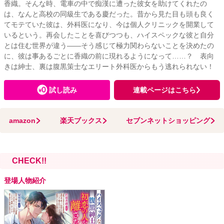
香織。そんな時、電車の中で痴漢に遭った彼女を助けてくれたの
は、なんと高校の同級生である慶だった。昔から見た目も頭も良く
てモテていた彼は、外科医になり、今は個人クリニックを開業して
いるという。再会したことを喜びつつも、ハイスペックな彼と自分
とは住む世界が違う――そう感じて極力関わらないことを決めたの
に、彼は事あるごとに香織の前に現れるようになって……？ 表向
きは紳士、裏は腹黒策士なエリート外科医からもう逃れられない！
試し読み
連載ページはこちら
amazon
楽天ブックス
セブンネットショッピング
CHECK!!
登場人物紹介