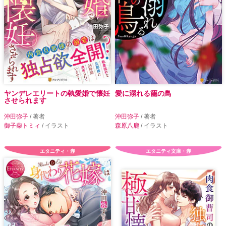
ヤンデレエリートの執愛婚で懐妊
愛に溺れる籠の鳥
させられます
沖田弥子
/ 著者
沖田弥子
/ 著者
御子柴トミィ
/ イラスト
森原八鹿
/ イラスト
エタニティ・赤
エタニティ文庫・赤