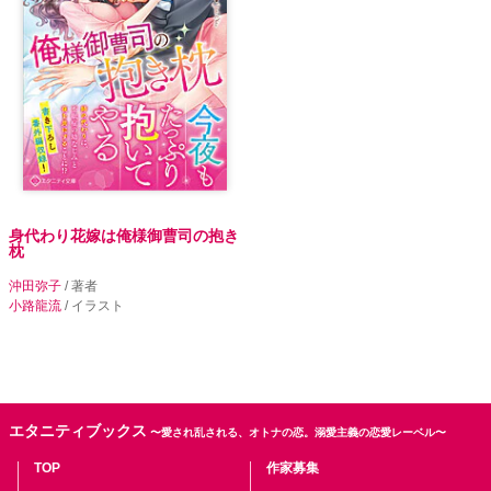
身代わり花嫁は俺様御曹司の抱き
枕
沖田弥子
/ 著者
小路龍流
/ イラスト
エタニティブックス
〜愛され乱される、オトナの恋。溺愛主義の恋愛レーベル〜
TOP
作家募集