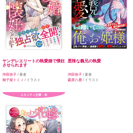
ヤンデレエリートの執愛婚で懐妊
悪辣な義兄の執愛
させられます
沖田弥子
/ 著者
沖田弥子
/ 著者
御子柴トミィ
/ イラスト
森原八鹿
/ イラスト
エタニティ文庫・赤