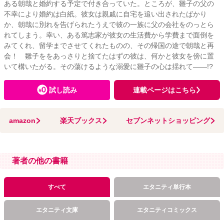
ある朝哉と婚約する予定で付き合っていた。ところが、雛子の父の
不幸により婚約は白紙。彼女は親戚に自宅を追い出されたばかり
か、朝哉に別れを告げられたうえで彼の一族に父の会社をのっとら
れてしまう。幸い、ある篤志家が彼女の生活費から学費まで面倒を
みてくれ、留学までさせてくれたものの、その帰国の途で朝哉と再
会！ 雛子ををあっさりと捨てたはずの彼は、何かと彼女を傍に置
いて構いたがる。その蕩けるような溺愛に雛子の心は揺れて――!?
試し読み
連載ページはこちら
amazon
楽天ブックス
セブンネットショッピング
著者の他の書籍
すべて
エタニティ単行本
エタニティ文庫
エタニティコミックス