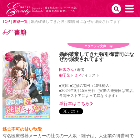
TOP
|
書籍一覧
|
婚約破棄してきた強引御曹司になぜか溺愛されてます
書籍
エタニティ文庫・赤
婚約破棄してきた強引御曹司にな
ぜか溺愛されてます
田沢みん
/ 著者
御子柴トミィ
/ イラスト
■文庫
■定価770円（10%税込）
■2024年9月15日発行（実際の発売日は書店、
各電子ストアによって異なります）
単行本はこちら
逃亡不可の甘い執愛
有名医療機器メーカーの社長の一人娘・雛子は、大企業の御曹司で