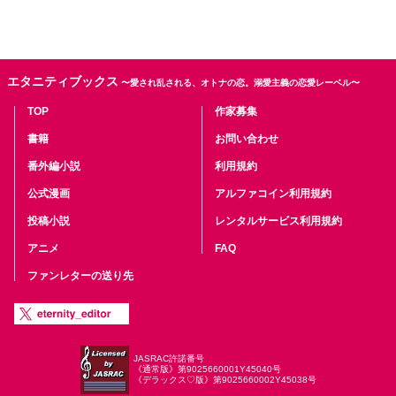
エタニティブックス
〜愛され乱される、オトナの恋。溺愛主義の恋愛レーベル〜
TOP
作家募集
書籍
お問い合わせ
番外編小説
利用規約
公式漫画
アルファコイン利用規約
投稿小説
レンタルサービス利用規約
アニメ
FAQ
ファンレターの送り先
JASRAC許諾番号
《通常版》第9025660001Y45040号
《デラックス♡版》第9025660002Y45038号