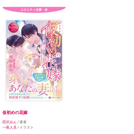
エタニティ文庫・赤
仮初めの花嫁
田沢みん
/ 著者
一夜人見
/ イラスト