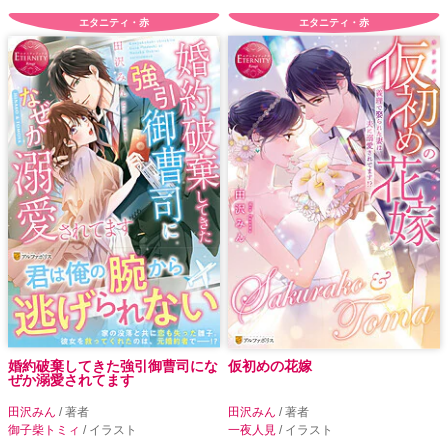
エタニティ・赤
エタニティ・赤
婚約破棄してきた強引御曹司にな
仮初めの花嫁
ぜか溺愛されてます
田沢みん
/ 著者
田沢みん
/ 著者
御子柴トミィ
/ イラスト
一夜人見
/ イラスト