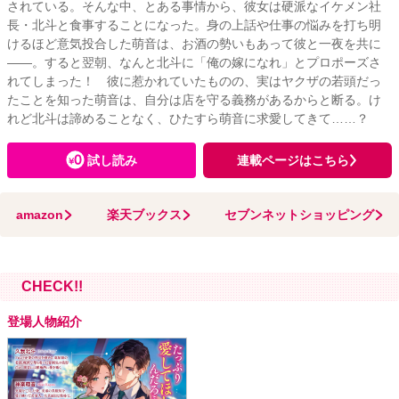
されている。そんな中、とある事情から、彼女は硬派なイケメン社
長・北斗と食事することになった。身の上話や仕事の悩みを打ち明
けるほど意気投合した萌音は、お酒の勢いもあって彼と一夜を共に
――。すると翌朝、なんと北斗に「俺の嫁になれ」とプロポーズさ
れてしまった！ 彼に惹かれていたものの、実はヤクザの若頭だっ
たことを知った萌音は、自分は店を守る義務があるからと断る。け
れど北斗は諦めることなく、ひたすら萌音に求愛してきて……？
試し読み
連載ページはこちら
amazon
楽天ブックス
セブンネットショッピング
CHECK!!
登場人物紹介