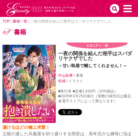
TOP
|
書籍一覧
|
一夜の関係を結んだ相手はスパダリヤクザでした
書籍
エタニティ・赤
一夜の関係を結んだ相手はスパダ
リヤクザでした
～甘い執着で離してくれません！～
中山紡希
/ 著者
松雄
/ イラスト
■単行本
■定価1,430円（10%税込）
■2025年3月25日発行（実際の発売日は書店、
各電子ストアによって異なります）
蕩けるほどの極上求愛！
父親の遺した呉服屋を切り盛りする萌音は、長年厄介な継母に悩ま