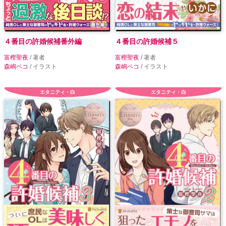
４番目の許婚候補番外編
４番目の許婚候補５
富樫聖夜
/ 著者
富樫聖夜
/ 著者
森嶋ペコ
/ イラスト
森嶋ペコ
/ イラスト
エタニティ・白
エタニティ・白