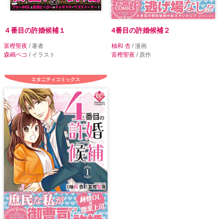
４番目の許婚候補１
4番目の許婚候補２
富樫聖夜
/ 著者
柚和 杏
/ 漫画
森嶋ペコ
/ イラスト
富樫聖夜
/ 原作
エタニティコミックス