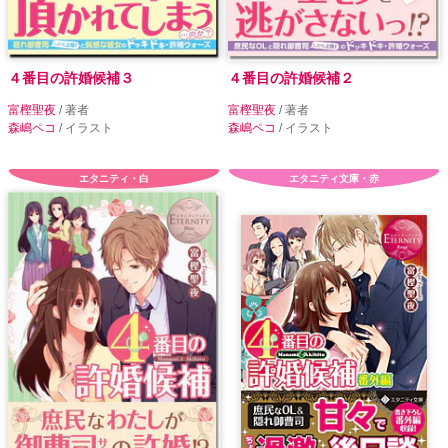
４番目の許婚候補３
４番目の許婚候補２
富樫聖夜
/ 著者
富樫聖夜
/ 著者
森嶋ペコ
/ イラスト
森嶋ペコ
/ イラスト
エタニティ・白
エタニティ文庫・赤