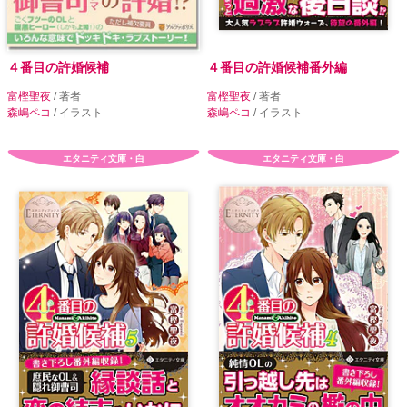
４番目の許婚候補
４番目の許婚候補番外編
富樫聖夜
/ 著者
富樫聖夜
/ 著者
森嶋ペコ
/ イラスト
森嶋ペコ
/ イラスト
エタニティ文庫・白
エタニティ文庫・白