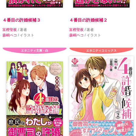
４番目の許婚候補３
４番目の許婚候補２
富樫聖夜
/ 著者
富樫聖夜
/ 著者
森嶋ペコ
/ イラスト
森嶋ペコ
/ イラスト
エタニティ文庫・白
エタニティコミックス