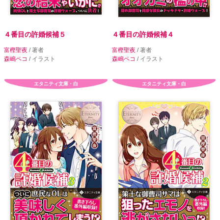
４番目の許婚候補５
４番目の許婚候補４
富樫聖夜
/ 著者
富樫聖夜
/ 著者
森嶋ペコ
/ イラスト
森嶋ペコ
/ イラスト
エタニティ文庫・白
エタニティ文庫・白