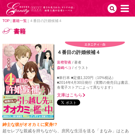
TOP
|
書籍一覧
|
４番目の許婚候補４
書籍
エタニティ・白
４番目の許婚候補４
富樫聖夜
/ 著者
森嶋ペコ
/ イラスト
■単行本
■定価1,320円（10%税込）
■2014年4月30日発行（実際の発売日は書店、
各電子ストアによって異なります）
文庫はこちら
紳士な彼がオオカミに変身!?
超セレブな親戚を持ちながら、庶民な生活を送る「まなみ」はとあ