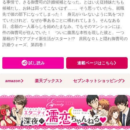
る事情で、さる御曹司の許婚候補となった。とはいえ従姉妹たちも
候補だし、お鉢は回ってこないはず……。そう思っていたら、就職
先で彼の部下になってしまった！ 身元がバレないように気をつけ
ていたけれど、なぜか事あるごとに構われてしまう。そんなある
日、念願の一人暮らしを始めたまなみ。でもそのマンションには、
件の御曹司が住んでいた！ ついに腹黒な本性を現した彼と、一つ
屋根の下でアブナイ新生活がスタート!? 庶民なＯＬと隠れ御曹司の
許婚ウォーズ、第四巻！
試し読み
連載ページはこちら
amazon
楽天ブックス
セブンネットショッピング