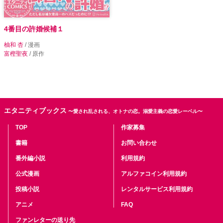
4番目の許婚候補１
柚和 杏
/ 漫画
富樫聖夜
/ 原作
エタニティブックス
〜愛され乱される、オトナの恋。溺愛主義の恋愛レーベル〜
TOP
作家募集
書籍
お問い合わせ
番外編小説
利用規約
公式漫画
アルファコイン利用規約
投稿小説
レンタルサービス利用規約
アニメ
FAQ
ファンレターの送り先