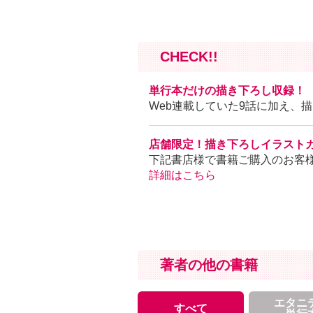
CHECK!!
単行本だけの描き下ろし収録！
Web連載していた9話に加え、
店舗限定！描き下ろしイラスト
下記書店様で書籍ご購入のお客
詳細はこちら
著者の他の書籍
エタニ
すべて