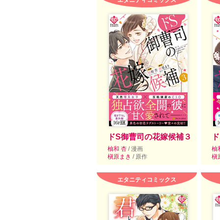
エタニティコミックス
ドS御曹司の花嫁候補３
ド
柚和 杏
/ 漫画
柚
槇原まき
/ 原作
槇
エタニティコミックス