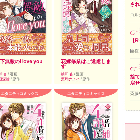
され
コル
【R
臣桜
下無敵のI love you
花嫁修業はご遠慮しま
す
和 杏
/ 漫画
柚和 杏
/ 漫画
捨て
垣森輪
/ 原作
葉嶋ナノハ
/ 原作
戻せ
斉藤
エタニティコミックス
エタニティコミックス