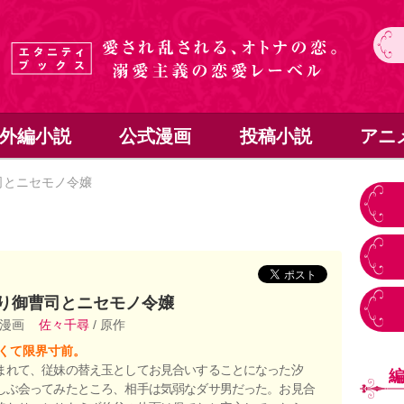
外編小説
公式漫画
投稿小説
アニ
司とニセモノ令嬢
り御曹司とニセモノ令嬢
 漫画
佐々千尋
/ 原作
くて限界寸前。
まれて、従妹の替え玉としてお見合いすることになった汐
しぶ会ってみたところ、相手は気弱なダサ男だった。お見合