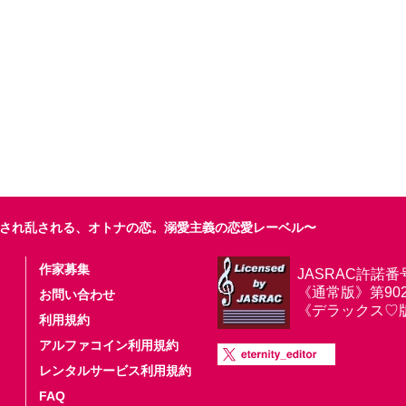
され乱される、オトナの恋。溺愛主義の恋愛レーベル〜
作家募集
JASRAC許諾番
《通常版》第9025
お問い合わせ
《デラックス♡版》第
利用規約
アルファコイン利用規約
レンタルサービス利用規約
FAQ