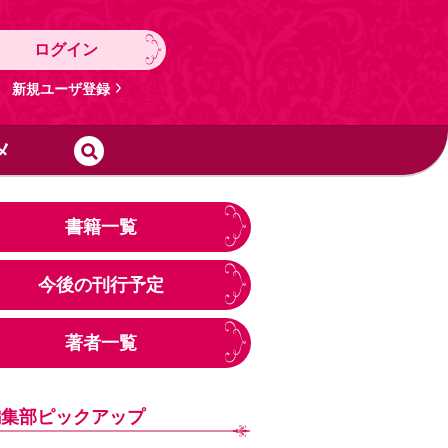
ログイン
新規ユーザ登録
メ
書籍一覧
今後の刊行予定
著者一覧
編集部ピックアップ