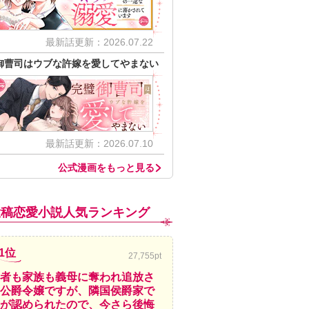
最新話更新：2026.07.22
御曹司はウブな許嫁を愛してやまない
最新話更新：2026.07.10
公式漫画をもっと見る
投稿恋愛小説人気ランキング
1位
27,755pt
者も家族も義母に奪われ追放さ
公爵令嬢ですが、隣国侯爵家で
が認められたので、今さら後悔