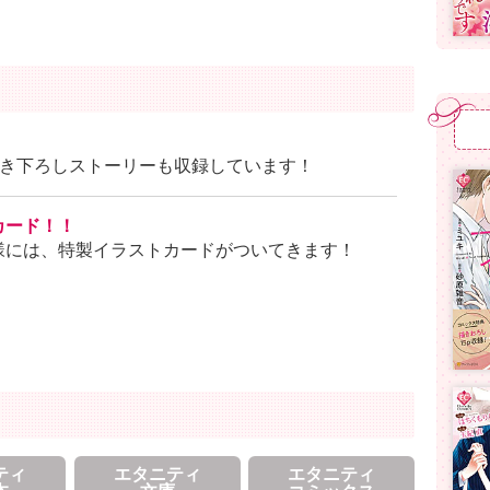
描き下ろしストーリーも収録しています！
カード！！
様には、特製イラストカードがついてきます！
ティ
エタニティ
エタニティ