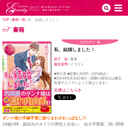
TOP
|
書籍一覧
|
私、結婚しました！
書籍
エタニティ・赤
私、結婚しました！
椙下 裕
/ 著者
園見亜季
/ イラスト
■単行本
■定価1,320円（10%税込）
■2014年6月30日発行（実際の発売日は書店、
各電子ストアによって異なります）
文庫はこちら
ダンナ様の手練手管に振りまわされっぱなし!?
19歳の時、超好みのタイプの男性と出会い、 短大卒業後、清い関係