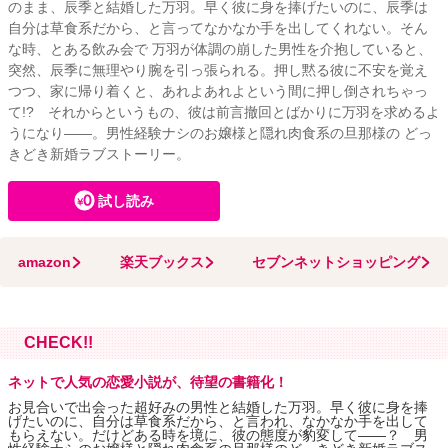
のまま、辰季と結婚した万羽。早く彼に身を捧げたいのに、辰季は
自分は草食系だから、と言ってなかなか手を出してくれない。そん
な時、とある飲み会で 万羽が体調の崩した男性を介抱していると、
突然、辰季に無理やり腕を引っ張られる。押し黙る彼に不安を覚え
つつ、家に帰り着くと、あれよあれよという間に押し倒されちゃっ
て!? それからというもの、彼は前言撤回とばかりに万羽を求めるよ
うになり――。男性経験ナシのお嬢様と隠れ肉食系の旦那様の どっ
きどき新婚ラブストーリー。
試し読み
amazon
楽天ブックス
セブンネットショッピング
CHECK!!
ネットで人気の恋愛小説が、待望の書籍化！
お見合いで出会った超好みの男性と結婚した万羽。早く彼に身を捧
げたいのに、自分は草食系だから、と言われ、なかなか手を出して
もらえない。だけどある時を境に、彼の態度が豹変して――？ 男