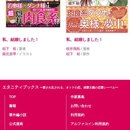
私、結婚しました！
私、結婚しました！
椙下 裕
/ 著者
桜井飛鳥
/ 漫画
園見亜季
/ イラスト
椙下 裕
/ 原作
エタニティブックス
〜愛され乱される、オトナの恋。溺愛主義の恋愛レーベル〜
TOP
作家募集
書籍
お問い合わせ
番外編小説
利用規約
公式漫画
アルファコイン利用規約