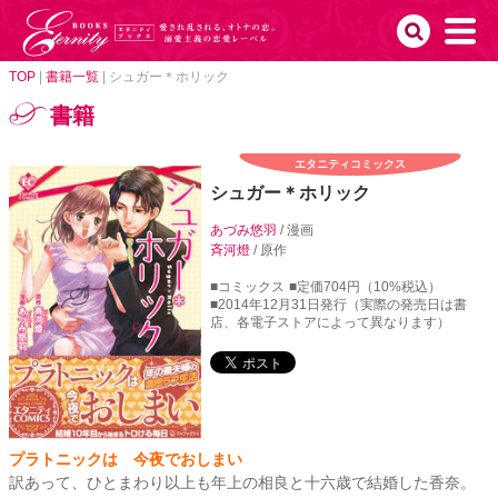
TOP
|
書籍一覧
|
シュガー＊ホリック
書籍
エタニティコミックス
シュガー＊ホリック
あづみ悠羽
/ 漫画
斉河燈
/ 原作
■コミックス
■定価704円（10%税込）
■2014年12月31日発行（実際の発売日は書
店、各電子ストアによって異なります）
プラトニックは 今夜でおしまい
訳あって、ひとまわり以上も年上の相良と十六歳で結婚した香奈。