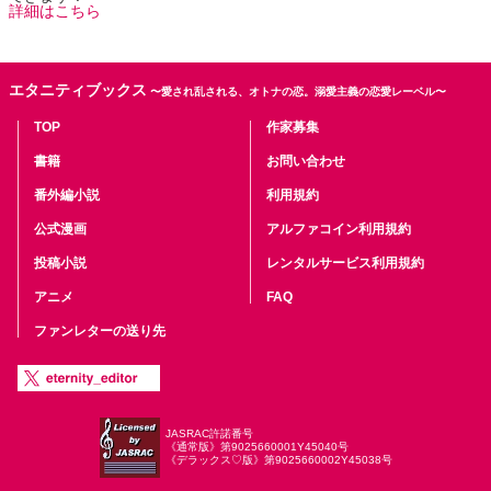
詳細はこちら
エタニティブックス
〜愛され乱される、オトナの恋。溺愛主義の恋愛レーベル〜
TOP
作家募集
書籍
お問い合わせ
番外編小説
利用規約
公式漫画
アルファコイン利用規約
投稿小説
レンタルサービス利用規約
アニメ
FAQ
ファンレターの送り先
JASRAC許諾番号
《通常版》第9025660001Y45040号
《デラックス♡版》第9025660002Y45038号