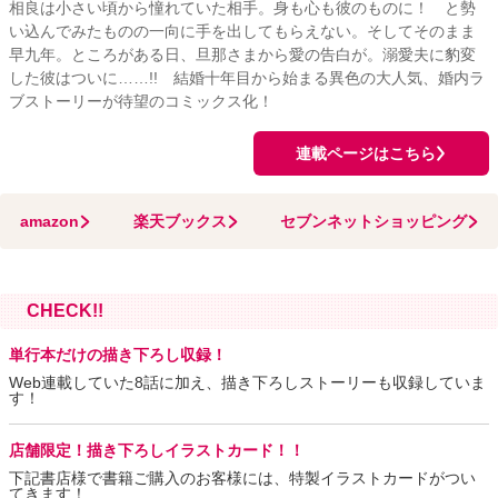
相良は小さい頃から憧れていた相手。身も心も彼のものに！ と勢
い込んでみたものの一向に手を出してもらえない。そしてそのまま
早九年。ところがある日、旦那さまから愛の告白が。溺愛夫に豹変
した彼はついに……!! 結婚十年目から始まる異色の大人気、婚内ラ
ブストーリーが待望のコミックス化！
連載ページはこちら
amazon
楽天ブックス
セブンネットショッピング
CHECK!!
単行本だけの描き下ろし収録！
Web連載していた8話に加え、描き下ろしストーリーも収録していま
す！
店舗限定！描き下ろしイラストカード！！
下記書店様で書籍ご購入のお客様には、特製イラストカードがつい
てきます！