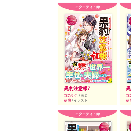
エタニティ・赤
黒豹注意報7
黒
京みやこ
/ 著者
京
胡桃
/ イラスト
胡
エタニティ・赤