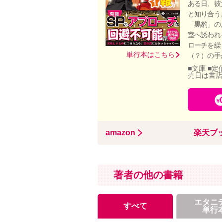
ある日、彼
と知り合う
「黒豹」の
室へ誘われ
ローチを繰
単行本はこちら
（？）の手
■文庫 ■定
売日は書
amazon
楽天ブ
著者の他の書籍
エタニ
すべて
単行