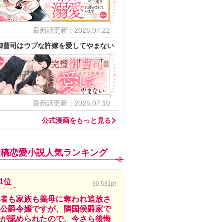
最新話更新：2026.07.22
御曹司はウブな許嫁を愛してやまない
最新話更新：2026.07.10
公式漫画をもっと見る
投稿恋愛小説人気ランキング
1位
30,531pt
者も家族も義母に奪われ追放さ
公爵令嬢ですが、隣国侯爵家で
が認められたので、今さら後悔