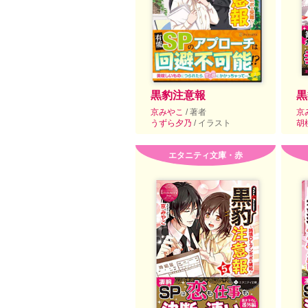
黒豹注意報
黒
京みやこ
/ 著者
京
うずら夕乃
/ イラスト
胡
エタニティ文庫・赤