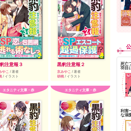
死亡
豹注意報３
黒豹注意報２
羽目
みやこ
/ 著者
京みやこ
/ 著者
桃
/ イラスト
胡桃
/ イラスト
エタニティ文庫・赤
エタニティ文庫・赤
利害
な溺