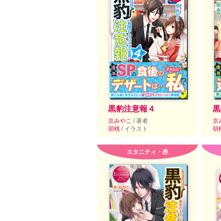
黒豹注意報４
黒
京みやこ
/ 著者
京
胡桃
/ イラスト
胡
エタニティ・赤