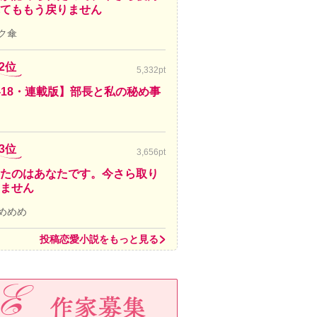
てももう戻りません
ク傘
2位
5,332pt
-18・連載版】部長と私の秘め事
3位
3,656pt
たのはあなたです。今さら取り
ません
めめめ
投稿恋愛小説をもっと見る