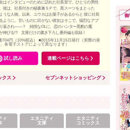
女はインタビューのために訪れた社長室で、ひとりの男性
。彼は、社長付きの秘書兼ＳＰで、黒スーツをまとった
ような人物。以来、ユウカはお菓子があるからと 彼に社長
御
るように。甘いものに目がない彼女はそこで、猛烈なアプ
り返され――？ 純情なOLに、恋のハンター黒豹の魔
が伸びる!? 文庫だけの書き下ろし番外編も収録！
価704円（10%税込） ■2015年11月15日発行（実際の発
店、各電子ストアによって異なります）
試し読み
連載ページはこちら
ックス
セブンネットショッピング
ティ
エタニティ
エタニティ
本
文庫
コミックス