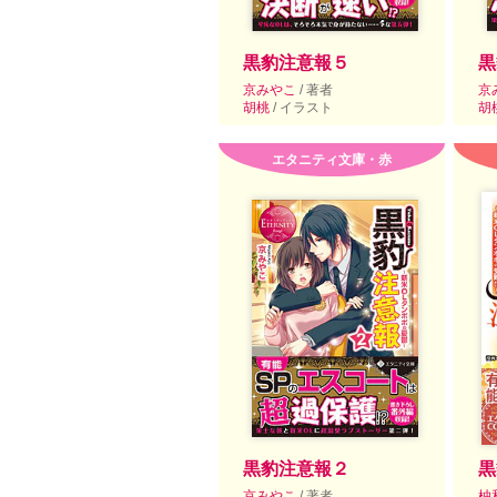
黒豹注意報５
黒
京みやこ
/ 著者
京
胡桃
/ イラスト
胡
エタニティ文庫・赤
黒豹注意報２
黒
京みやこ
/ 著者
柚