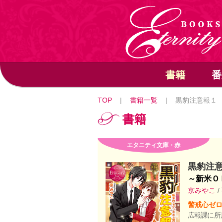
書籍
番
TOP
|
書籍一覧
|
黒豹注意報１
書籍
エタニティ文庫・赤
黒豹注
～新米Ｏ
京みやこ
/
警戒心ゼ
広報課に所