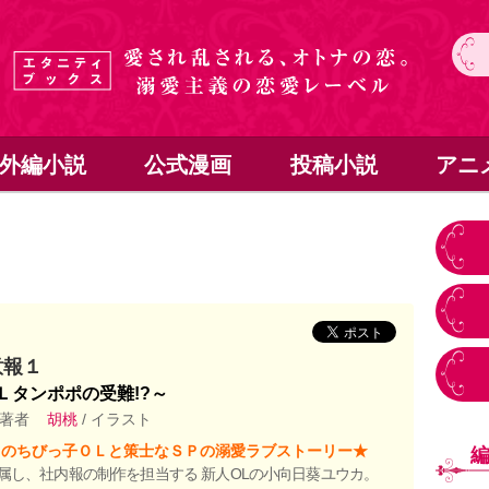
外編小説
公式漫画
投稿小説
アニ
意報１
Ｌタンポポの受難!?～
 著者
胡桃
/ イラスト
ロのちびっ子ＯＬと策士なＳＰの溺愛ラブストーリー★
属し、社内報の制作を担当する 新人OLの小向日葵ユウカ。