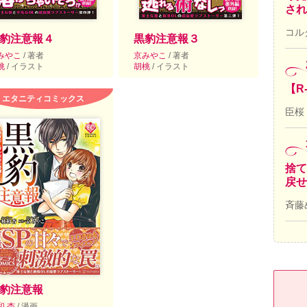
され
コル
豹注意報４
黒豹注意報３
みやこ
/ 著者
京みやこ
/ 著者
桃
/ イラスト
胡桃
/ イラスト
【R
エタニティコミックス
臣桜
捨て
戻せ
斉藤
豹注意報
和 杏
/ 漫画