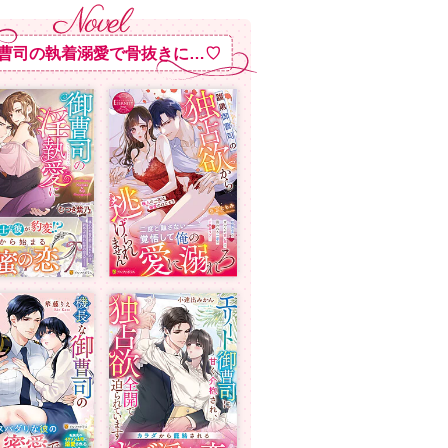
曹司の執着溺愛で骨抜きに…♡