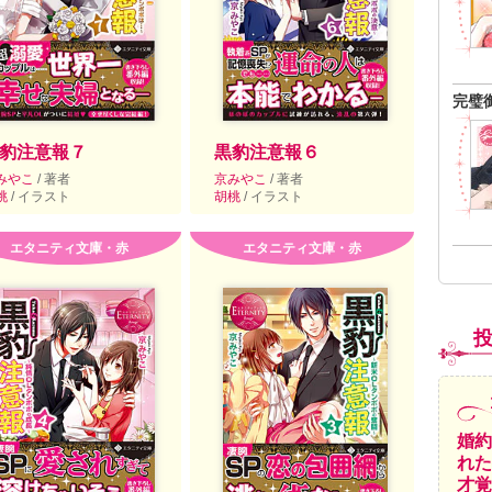
完璧
豹注意報７
黒豹注意報６
みやこ
/ 著者
京みやこ
/ 著者
桃
/ イラスト
胡桃
/ イラスト
エタニティ文庫・赤
エタニティ文庫・赤
婚約
れた
才覚