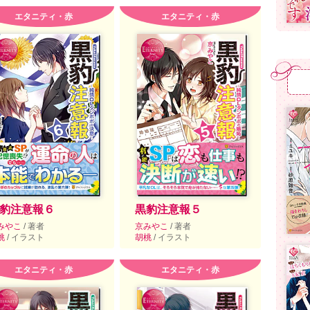
エタニティ・赤
エタニティ・赤
豹注意報６
黒豹注意報５
みやこ
/ 著者
京みやこ
/ 著者
桃
/ イラスト
胡桃
/ イラスト
エタニティ・赤
エタニティ・赤