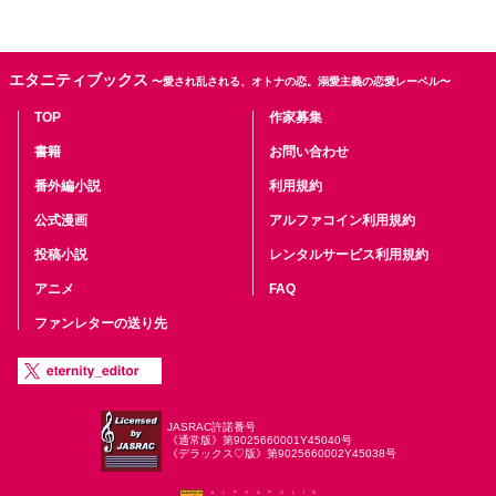
エタニティブックス
〜愛され乱される、オトナの恋。溺愛主義の恋愛レーベル〜
TOP
作家募集
書籍
お問い合わせ
番外編小説
利用規約
公式漫画
アルファコイン利用規約
投稿小説
レンタルサービス利用規約
アニメ
FAQ
ファンレターの送り先
JASRAC許諾番号
《通常版》第9025660001Y45040号
《デラックス♡版》第9025660002Y45038号