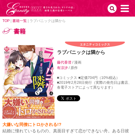
TOP
|
書籍一覧
|
ラブパニックは隣から
書籍
エタニティコミックス
ラブパニックは隣から
藤代香澄
/ 漫画
有涼汐
/ 原作
■コミックス
■定価704円（10%税込）
■2019年2月28日発行（実際の発売日は書店、
各電子ストアによって異なります）
大嫌いな同僚にトロかされる!?
結婚に憧れているものの、真面目すぎて恋ができない舟。ある日彼