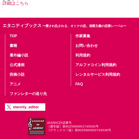
詳細はこちら
エタニティブックス
〜愛され乱される、オトナの恋。溺愛主義の恋愛レーベル〜
TOP
作家募集
書籍
お問い合わせ
番外編小説
利用規約
公式漫画
アルファコイン利用規約
投稿小説
レンタルサービス利用規約
アニメ
FAQ
ファンレターの送り先
JASRAC許諾番号
《通常版》第9025660001Y45040号
《デラックス♡版》第9025660002Y45038号