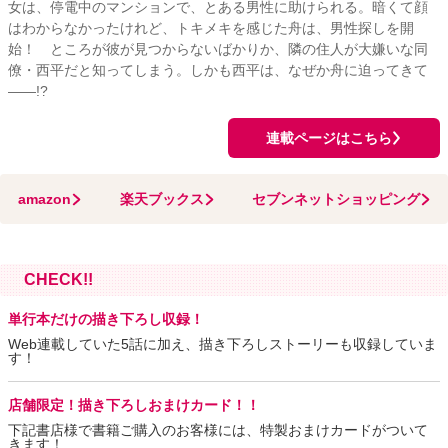
女は、停電中のマンションで、とある男性に助けられる。暗くて顔
はわからなかったけれど、トキメキを感じた舟は、男性探しを開
始！ ところが彼が見つからないばかりか、隣の住人が大嫌いな同
僚・西平だと知ってしまう。しかも西平は、なぜか舟に迫ってきて
――!?
連載ページはこちら
amazon
楽天ブックス
セブンネットショッピング
CHECK!!
単行本だけの描き下ろし収録！
Web連載していた5話に加え、描き下ろしストーリーも収録していま
す！
店舗限定！描き下ろしおまけカード！！
下記書店様で書籍ご購入のお客様には、特製おまけカードがついて
きます！