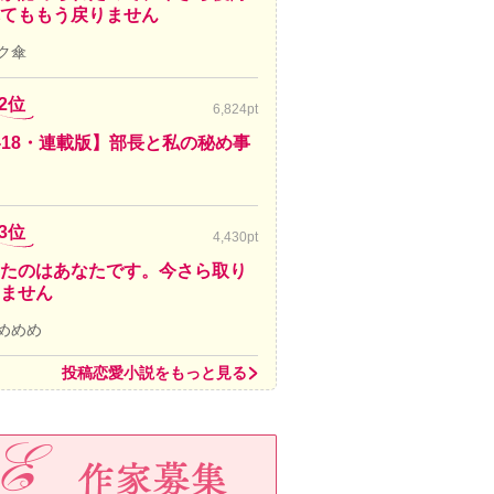
てももう戻りません
ク傘
2位
6,824pt
-18・連載版】部長と私の秘め事
3位
4,430pt
たのはあなたです。今さら取り
ません
めめめ
投稿恋愛小説をもっと見る