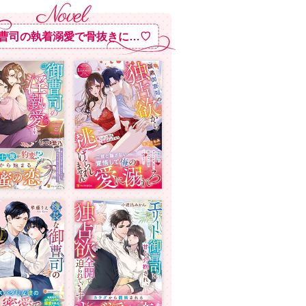
曹司の執着溺愛で骨抜きに…♡