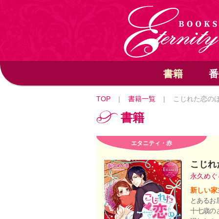
書籍
番
TOP
|
書籍一覧
|
こじれた恋の
書籍
エタニティ・赤
こじれ
永久め
新しい家
とあるお
十七歳の