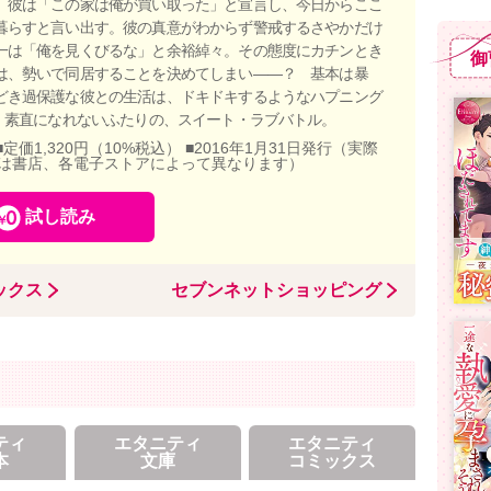
 彼は「この家は俺が買い取った」と宣言し、今日からここ
暮らすと言い出す。彼の真意がわからず警戒するさやかだけ
一は「俺を見くびるな」と余裕綽々。その態度にカチンとき
御
は、勢いで同居することを決めてしまい――？ 基本は暴
どき過保護な彼との生活は、ドキドキするようなハプニング
? 素直になれないふたりの、スイート・ラブバトル。
■定価1,320円（10%税込） ■2016年1月31日発行（実際
は書店、各電子ストアによって異なります）
試し読み
ックス
セブンネットショッピング
ティ
エタニティ
エタニティ
本
文庫
コミックス