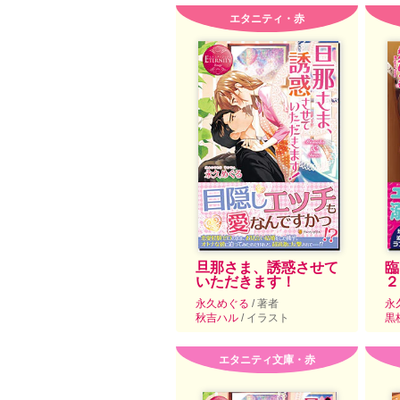
エタニティ・赤
旦那さま、誘惑させて
臨
いただきます！
２
永久めぐる
/ 著者
永
秋吉ハル
/ イラスト
黒
エタニティ文庫・赤