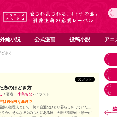
外編小説
公式漫画
投稿小説
アニ
ほどき方
た恋のほどき方
ぐる
/ 著者
小島ちな
/ イラスト
主は過保護な暴君!?
屋敷の管理人として、悠々自適なひとり暮らしをしていた二
さやか。そんな彼女のもとにある日、天敵の御曹司・彰一が