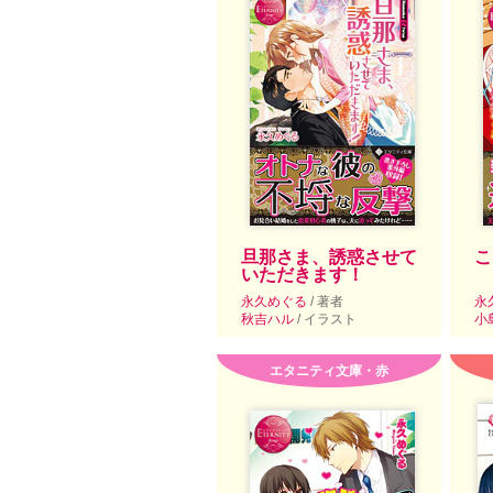
旦那さま、誘惑させて
こ
いただきます！
永久めぐる
/ 著者
永
秋吉ハル
/ イラスト
小
エタニティ文庫・赤