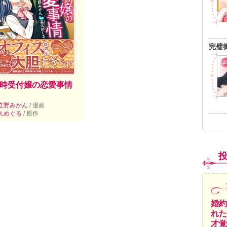
完璧
時受付嬢の恋愛事情
立野みかん
/ 漫画
久めぐる
/ 原作
婚約
れた
才覚