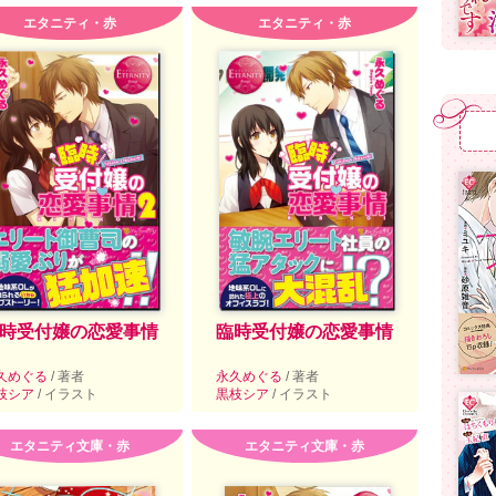
エタニティ・赤
エタニティ・赤
時受付嬢の恋愛事情
臨時受付嬢の恋愛事情
久めぐる
/ 著者
永久めぐる
/ 著者
枝シア
/ イラスト
黒枝シア
/ イラスト
エタニティ文庫・赤
エタニティ文庫・赤