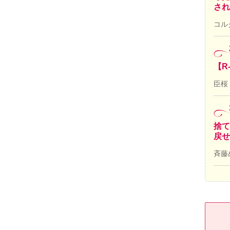
され
コル
【R
臣桜
捨て
戻せ
斉藤