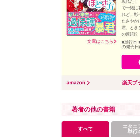
現れた！
で一緒に
れど、彰
たさやか
君、とき
の連続!
文庫はこちら
■単行本 
の発売日
amazon
楽天ブ
著者の他の書籍
エタニ
すべて
単行