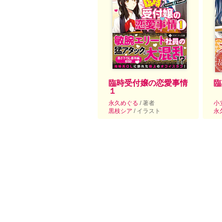
臨時受付嬢の恋愛事情
臨
１
永久めぐる
/ 著者
小
黒枝シア
/ イラスト
永