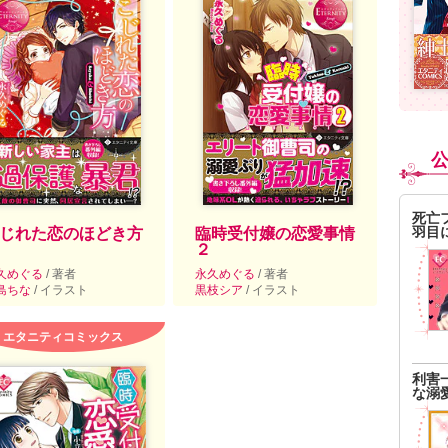
死亡
羽目
じれた恋のほどき方
臨時受付嬢の恋愛事情
２
久めぐる
/ 著者
永久めぐる
/ 著者
島ちな
/ イラスト
黒枝シア
/ イラスト
エタニティコミックス
利害
な溺