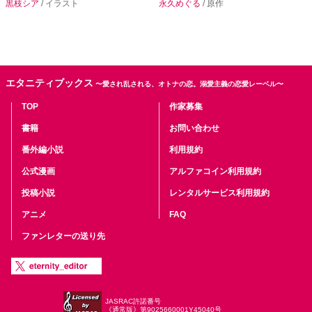
黒枝シア
/ イラスト
永久めぐる
/ 原作
エタニティブックス
〜愛され乱される、オトナの恋。溺愛主義の恋愛レーベル〜
TOP
作家募集
書籍
お問い合わせ
番外編小説
利用規約
公式漫画
アルファコイン利用規約
投稿小説
レンタルサービス利用規約
アニメ
FAQ
ファンレターの送り先
JASRAC許諾番号
《通常版》第9025660001Y45040号