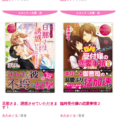
エタニティ文庫・赤
エタニティ文庫・赤
旦那さま、誘惑させていただきま
臨時受付嬢の恋愛事情２
す！
永久めぐる
/ 著者
永久めぐる
/ 著者