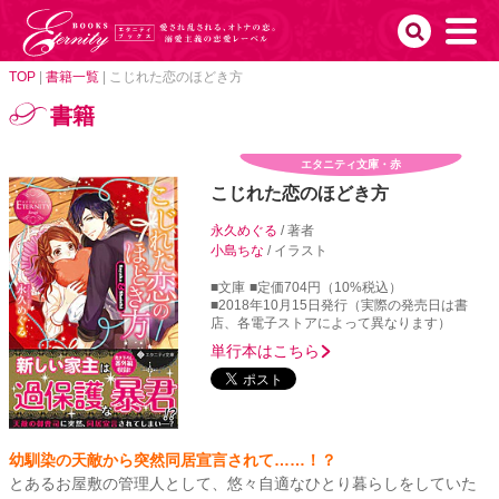
TOP
|
書籍一覧
|
こじれた恋のほどき方
書籍
エタニティ文庫・赤
こじれた恋のほどき方
永久めぐる
/ 著者
小島ちな
/ イラスト
■文庫
■定価704円（10%税込）
■2018年10月15日発行（実際の発売日は書
店、各電子ストアによって異なります）
単行本はこちら
幼馴染の天敵から突然同居宣言されて……！？
とあるお屋敷の管理人として、悠々自適なひとり暮らしをしていた