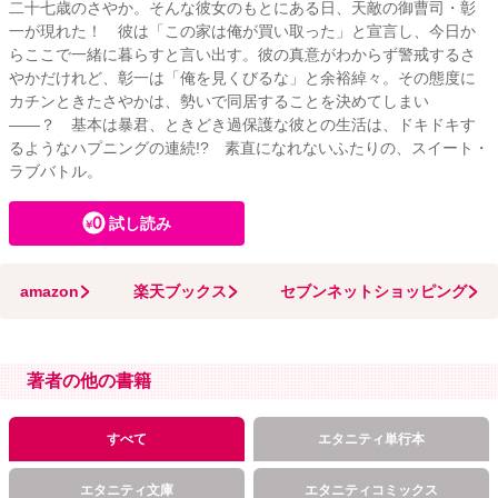
二十七歳のさやか。そんな彼女のもとにある日、天敵の御曹司・彰
一が現れた！ 彼は「この家は俺が買い取った」と宣言し、今日か
らここで一緒に暮らすと言い出す。彼の真意がわからず警戒するさ
やかだけれど、彰一は「俺を見くびるな」と余裕綽々。その態度に
カチンときたさやかは、勢いで同居することを決めてしまい
――？ 基本は暴君、ときどき過保護な彼との生活は、ドキドキす
るようなハプニングの連続!? 素直になれないふたりの、スイート・
ラブバトル。
試し読み
amazon
楽天ブックス
セブンネットショッピング
著者の他の書籍
すべて
エタニティ単行本
エタニティ文庫
エタニティコミックス