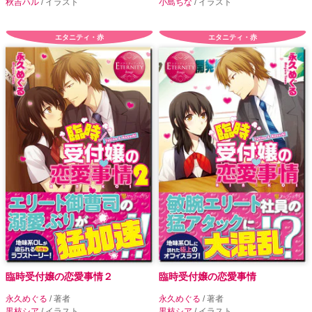
秋吉ハル
/ イラスト
小島ちな
/ イラスト
エタニティ・赤
エタニティ・赤
臨時受付嬢の恋愛事情２
臨時受付嬢の恋愛事情
永久めぐる
/ 著者
永久めぐる
/ 著者
黒枝シア
/ イラスト
黒枝シア
/ イラスト