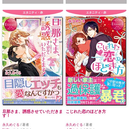
エタニティ・赤
エタニティ・赤
旦那さま、誘惑させていただきま
こじれた恋のほどき方
す！
永久めぐる
/ 著者
永久めぐる
/ 著者