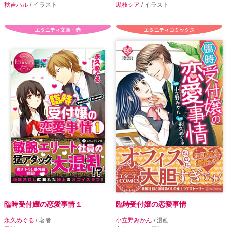
秋吉ハル
/ イラスト
黒枝シア
/ イラスト
エタニティ文庫・赤
エタニティコミックス
臨時受付嬢の恋愛事情１
臨時受付嬢の恋愛事情
永久めぐる
/ 著者
小立野みかん
/ 漫画