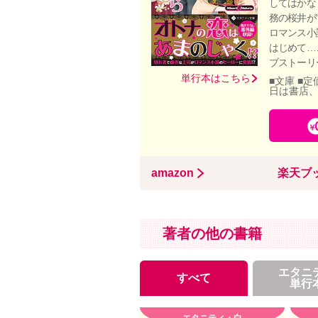
してはかな
務の桜井が
ロマンス小
はじめて…
ブストーリ
単行本はこちら
■文庫 ■定
日は書店
amazon
楽天ブ
著者の他の書籍
エタニ
すべて
単行