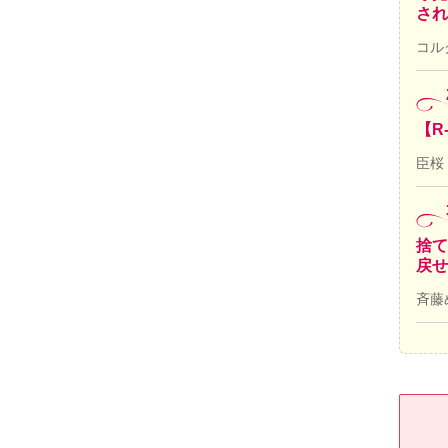
され
コル
【R
臣桜
捨て
戻せ
斉藤