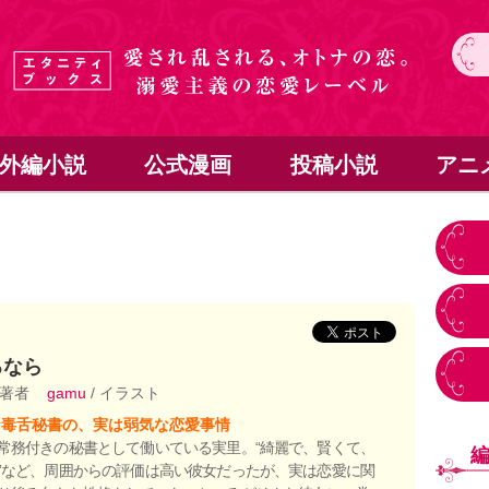
外編小説
公式漫画
投稿小説
アニ
るなら
 著者
gamu
/ イラスト
な毒舌秘書の、実は弱気な恋愛事情
常務付きの秘書として働いている実里。“綺麗で、賢くて、
”など、周囲からの評価は高い彼女だったが、実は恋愛に関