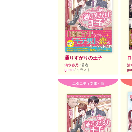
通りすがりの王子
ロ
清水春乃
/ 著者
清
gamu
/ イラスト
ga
エタニティ文庫・白