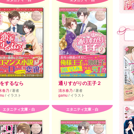
エタニティ・白
エタニティ・白
をするなら
通りすがりの王子２
水春乃
/ 著者
清水春乃
/ 著者
mu
/ イラスト
gamu
/ イラスト
エタニティ文庫・白
エタニティ文庫・白