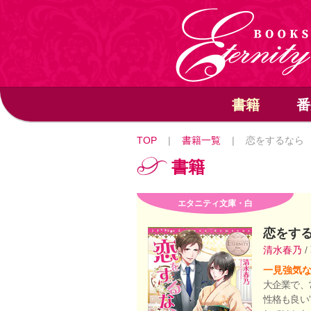
書籍
番
TOP
|
書籍一覧
|
恋をするなら
書籍
エタニティ文庫・白
恋をす
清水春乃
/
一見強気
大企業で、
性格も良い