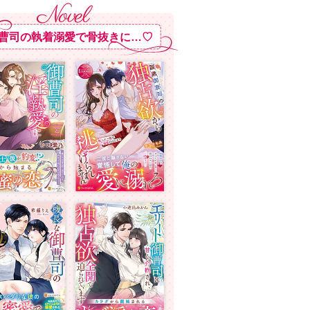
曹司の執着溺愛で骨抜きに…♡