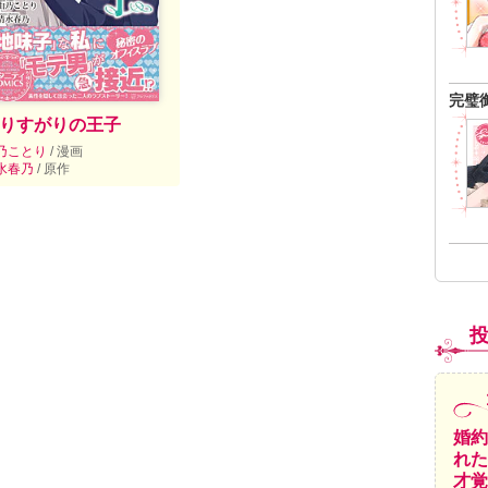
完璧
りすがりの王子
乃ことり
/ 漫画
水春乃
/ 原作
婚約
れた
才覚