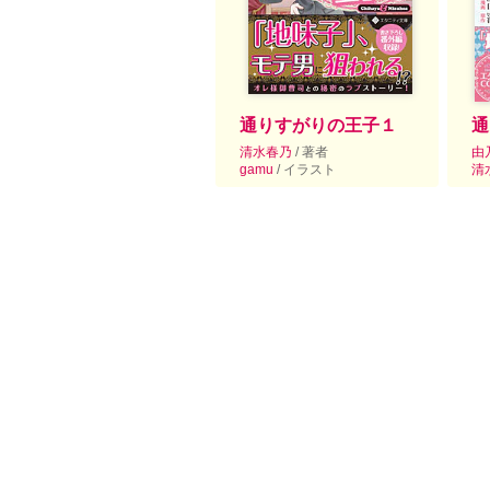
通りすがりの王子１
通
清水春乃
/ 著者
由
gamu
/ イラスト
清