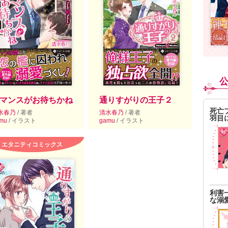
マンスがお待ちかね
通りすがりの王子２
死亡
水春乃
/ 著者
清水春乃
/ 著者
羽目
mu
/ イラスト
gamu
/ イラスト
エタニティコミックス
利害
な溺