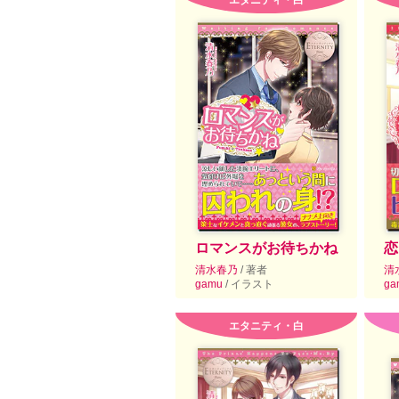
エタニティ・白
ロマンスがお待ちかね
恋
清水春乃
/ 著者
清
gamu
/ イラスト
ga
エタニティ・白