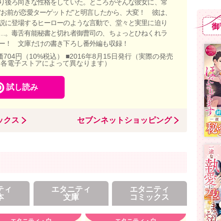
り後ろ向きな性格をしていた。ところがそんな彼女に、常
“お前が恋愛ターゲットだ”と明言したから、大変！ 彼は、
説に登場するヒーローのような言動で、堂々と実里に迫り
御
…。毒舌有能秘書と切れ者御曹司の、ちょっとひねくれラ
ー！ 文庫だけの書き下ろし番外編も収録！
価704円（10%税込） ■2016年8月15日発行（実際の発売
、各電子ストアによって異なります）
試し読み
ックス
セブンネットショッピング
ティ
エタニティ
エタニティ
本
文庫
コミックス