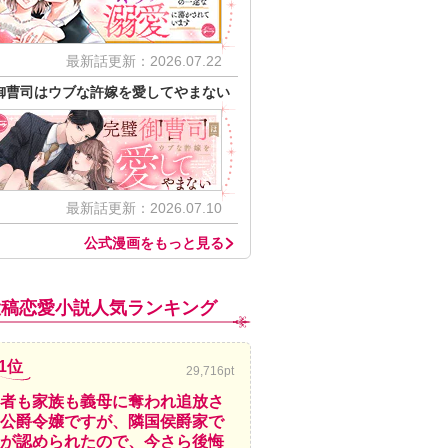
最新話更新：2026.07.22
御曹司はウブな許嫁を愛してやまない
最新話更新：2026.07.10
公式漫画をもっと見る
投稿恋愛小説人気ランキング
1位
29,716pt
者も家族も義母に奪われ追放さ
公爵令嬢ですが、隣国侯爵家で
が認められたので、今さら後悔