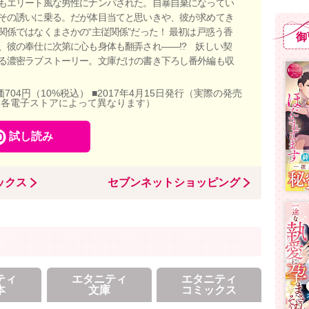
もエリート風な男性にナンパされた。自暴自棄になってい
その誘いに乗る。だが体目当てと思いきや、彼が求めてき
関係ではなくまさかの“主従関係”だった！ 最初は戸惑う香
御
、彼の奉仕に次第に心も身体も翻弄され――!? 妖しい契
る濃密ラブストーリー。文庫だけの書き下ろし番外編も収
価704円（10%税込） ■2017年4月15日発行（実際の発売
、各電子ストアによって異なります）
試し読み
ックス
セブンネットショッピング
ティ
エタニティ
エタニティ
本
文庫
コミックス