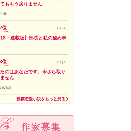
てももう戻りません
ク傘
2位
6,625pt
-18・連載版】部長と私の秘め事
3位
3,713pt
たのはあなたです。今さら取り
ません
めめめ
投稿恋愛小説をもっと見る