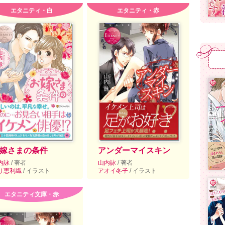
エタニティ・白
エタニティ・赤
嫁さまの条件
アンダーマイスキン
内詠
/ 著者
山内詠
/ 著者
り恵利織
/ イラスト
アオイ冬子
/ イラスト
エタニティ文庫・赤