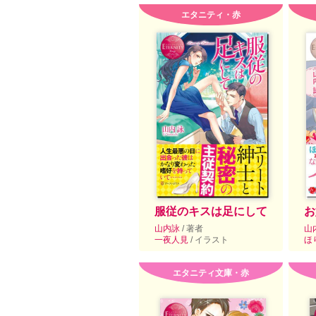
エタニティ・赤
服従のキスは足にして
お
山内詠
/ 著者
山
一夜人見
/ イラスト
ほ
エタニティ文庫・赤