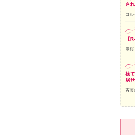
され
コル
【R
臣桜
捨て
戻せ
斉藤