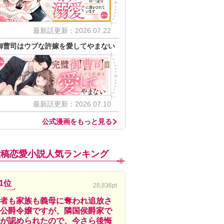
最新話更新：2026.07.22
御曹司はウブな許嫁を愛してやまない
最新話更新：2026.07.10
公式漫画をもっと見る
投稿恋愛小説人気ランキング
1位
28,836pt
者も家族も義母に奪われ追放さ
公爵令嬢ですが、隣国侯爵家で
が認められたので、今さら後悔