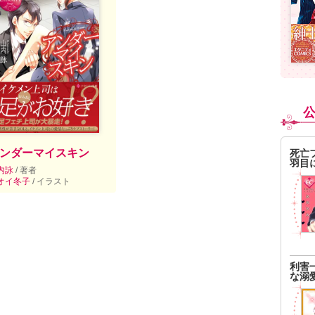
ンダーマイスキン
死亡
羽目
内詠
/ 著者
オイ冬子
/ イラスト
利害
な溺