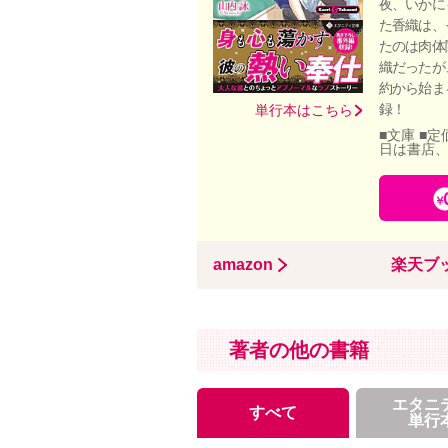
夜、いかに
た香織は、
たのは肉体
織だったが
約から始ま
録！
単行本はこちら
■文庫 ■定
日は書店
amazon
楽天ブ
著者の他の書籍
エタニ
すべて
単行