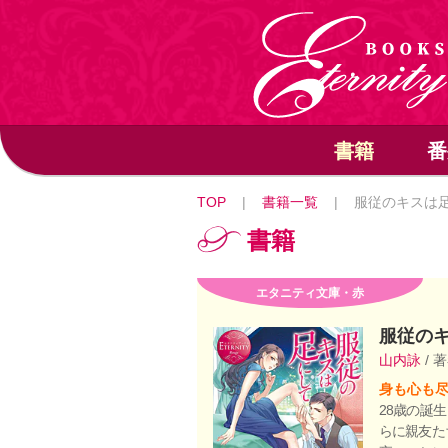
書籍
番
TOP
|
書籍一覧
|
服従のキスは
書籍
エタニティ文庫・赤
服従の
山内詠
/ 
身も心も
28歳の誕
らに親友た