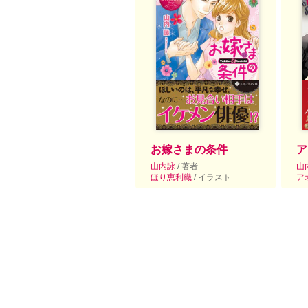
お嫁さまの条件
ア
山内詠
/ 著者
山
ほり恵利織
/ イラスト
ア