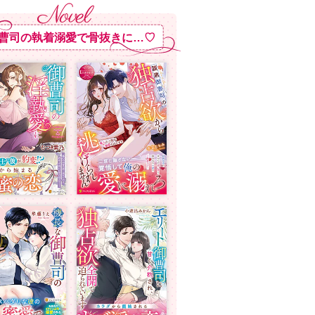
曹司の執着溺愛で骨抜きに…♡