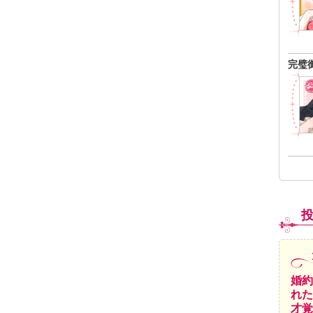
完璧
婚約
れた
才覚