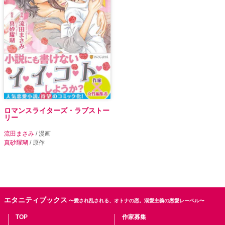
ロマンスライターズ・ラブストー
リー
流田まさみ
/ 漫画
真砂耀瑚
/ 原作
エタニティブックス
〜愛され乱される、オトナの恋。溺愛主義の恋愛レーベル〜
TOP
作家募集