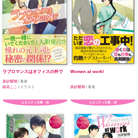
ラブロマンスはオフィスの外で
Women at work!
真砂耀瑚
/ 著者
緒花ここ
/ イラスト
真砂耀瑚
/ 著者
エタニティ文庫・赤
エタニティ文庫・赤