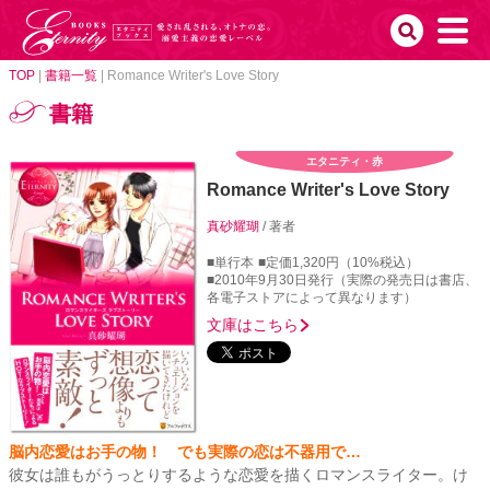
TOP
|
書籍一覧
|
Romance Writer's Love Story
書籍
エタニティ・赤
Romance Writer's Love Story
真砂耀瑚
/ 著者
■単行本
■定価1,320円（10%税込）
■2010年9月30日発行（実際の発売日は書店、
各電子ストアによって異なります）
文庫はこちら
脳内恋愛はお手の物！ でも実際の恋は不器用で…
彼女は誰もがうっとりするような恋愛を描くロマンスライター。け