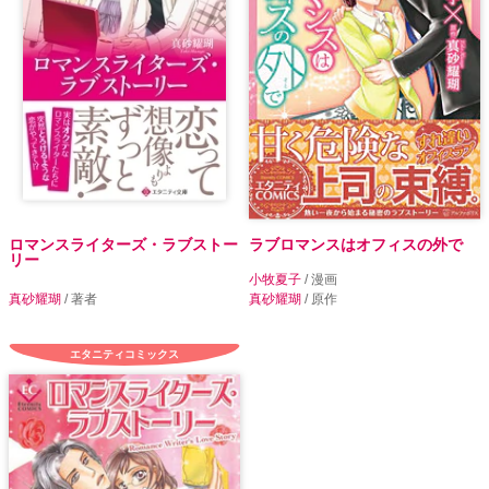
ロマンスライターズ・ラブストー
ラブロマンスはオフィスの外で
リー
小牧夏子
/ 漫画
真砂耀瑚
/ 著者
真砂耀瑚
/ 原作
エタニティコミックス