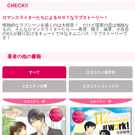
CHECK!!
ロマンスライターたちによるＨＯＴなラブストーリー！
情熱的なラブシーンを描くのは大得意！ だけど現実の恋は地味な
もの。そんなロマンスライターたち――香澄、桜子、綾芽、小百合
の4人が繰り広げるキュートでＨなオムニバス・ラブストーリーで
す！
著者の他の書籍
すべて
エタニティ単行本
エタニティ文庫
エタニティコミックス
エタニティ・赤
エタニティ・赤