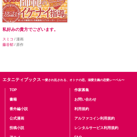
私好みの貴方でございます。
スミコ
/ 漫画
藤谷郁
/ 原作
エタニティブックス
〜愛され乱される、オトナの恋。溺愛主義の恋愛レーベル〜
TOP
作家募集
書籍
お問い合わせ
番外編小説
利用規約
公式漫画
アルファコイン利用規約
投稿小説
レンタルサービス利用規約