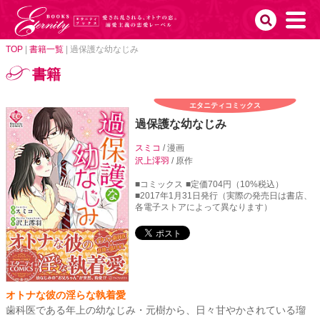
TOP
|
書籍一覧
|
過保護な幼なじみ
書籍
エタニティコミックス
過保護な幼なじみ
スミコ
/ 漫画
沢上澪羽
/ 原作
■コミックス
■定価704円（10%税込）
■2017年1月31日発行（実際の発売日は書店、
各電子ストアによって異なります）
オトナな彼の淫らな執着愛
歯科医である年上の幼なじみ・元樹から、日々甘やかされている瑠