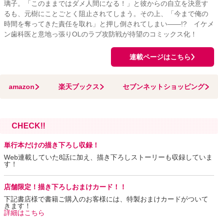
璃子。「このままではダメ人間になる！」と彼からの自立を決意す
るも、元樹にことごとく阻止されてしまう。その上、「今まで俺の
時間を奪ってきた責任を取れ」と押し倒されてしまい――!? イケメ
ン歯科医と意地っ張りOLのラブ攻防戦が待望のコミックス化！
連載ページはこちら
amazon
楽天ブックス
セブンネットショッピング
CHECK!!
単行本だけの描き下ろし収録！
Web連載していた8話に加え、描き下ろしストーリーも収録していま
す！
店舗限定！描き下ろしおまけカード！！
下記書店様で書籍ご購入のお客様には、特製おまけカードがついて
きます！
詳細はこちら