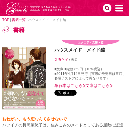
TOP
|
書籍一覧
|
ハウスメイド メイド編
書籍
エタニティ文庫・赤
ハウスメイド メイド編
久石ケイ
/ 著者
■文庫
■定価759円（10%税込）
■2011年4月14日発行（実際の発売日は書店、
各電子ストアによって異なります）
単行本はこちら
文庫はこちら
おねがい、もう恋なんてさせないで…
バツイチの長岡茉悠子は、住みこみのメイドとしてある屋敷に派遣