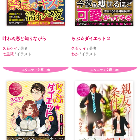
叶わぬ恋と知りながら
らぶ☆ダイエット２
久石ケイ
/ 著者
久石ケイ
/ 著者
七里慧
/ イラスト
わか
/ イラスト
エタニティ文庫・赤
エタニティ文庫・赤