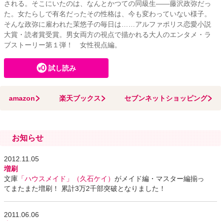
される。そこにいたのは、なんとかつての同級生――藤沢政弥だっ
た。女たらしで有名だったその性格は、今も変わっていない様子。
そんな政弥に雇われた茉悠子の毎日は……アルファポリス恋愛小説
大賞・読者賞受賞。男女両方の視点で描かれる大人のエンタメ・ラ
ブストーリー第１弾！ 女性視点編。
試し読み
amazon
楽天ブックス
セブンネットショッピング
お知らせ
2012.11.05
増刷
文庫
「ハウスメイド」（久石ケイ）
がメイド編・マスター編揃っ
てまたまた増刷！ 累計3万2千部突破となりました！
2011.06.06