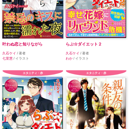
叶わぬ恋と知りながら
らぶ☆ダイエット２
久石ケイ
/ 著者
久石ケイ
/ 著者
七里慧
/ イラスト
わか
/ イラスト
エタニティ・赤
エタニティ・赤