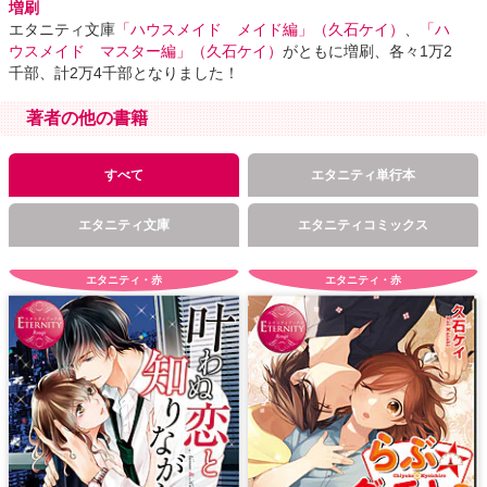
増刷
エタニティ文庫
「ハウスメイド メイド編」（久石ケイ）
、
「ハ
ウスメイド マスター編」（久石ケイ）
がともに増刷、各々1万2
千部、計2万4千部となりました！
著者の他の書籍
すべて
エタニティ単行本
エタニティ文庫
エタニティコミックス
エタニティ・赤
エタニティ・赤