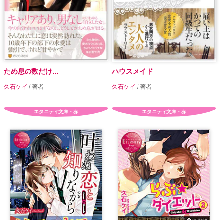
ため息の数だけ…
ハウスメイド
久石ケイ
/ 著者
久石ケイ
/ 著者
エタニティ文庫・赤
エタニティ文庫・赤