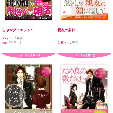
らぶ☆ダイエット１
親友の条件
久石ケイ
/ 著者
わか
/ イラスト
久石ケイ
/ 著者
エタニティ文庫・赤
エタニティ文庫・赤