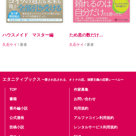
ハウスメイド マスター編
ため息の数だけ…
久石ケイ
/ 著者
久石ケイ
/ 著者
エタニティブックス
〜愛され乱される、オトナの恋。溺愛主義の恋愛レーベル〜
TOP
作家募集
書籍
お問い合わせ
番外編小説
利用規約
公式漫画
アルファコイン利用規約
投稿小説
レンタルサービス利用規約