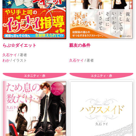
らぶ☆ダイエット
親友の条件
久石ケイ
/ 著者
わか
/ イラスト
久石ケイ
/ 著者
エタニティ・赤
エタニティ・赤