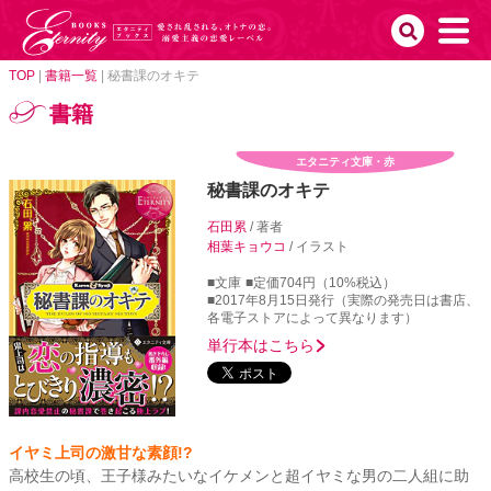
TOP
|
書籍一覧
|
秘書課のオキテ
書籍
エタニティ文庫・赤
秘書課のオキテ
石田累
/ 著者
相葉キョウコ
/ イラスト
■文庫
■定価704円（10%税込）
■2017年8月15日発行（実際の発売日は書店、
各電子ストアによって異なります）
単行本はこちら
イヤミ上司の激甘な素顔!?
高校生の頃、王子様みたいなイケメンと超イヤミな男の二人組に助