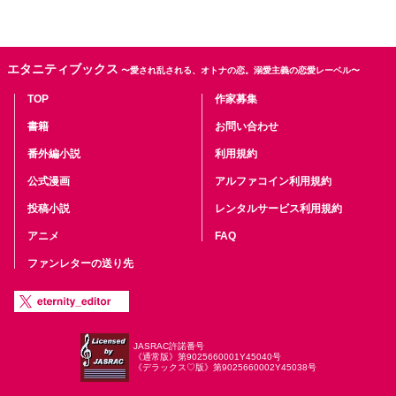
エタニティブックス
〜愛され乱される、オトナの恋。溺愛主義の恋愛レーベル〜
TOP
作家募集
書籍
お問い合わせ
番外編小説
利用規約
公式漫画
アルファコイン利用規約
投稿小説
レンタルサービス利用規約
アニメ
FAQ
ファンレターの送り先
JASRAC許諾番号
《通常版》第9025660001Y45040号
《デラックス♡版》第9025660002Y45038号