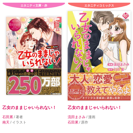
エタニティ文庫・赤
エタニティコミックス
乙女のままじゃいられない！
乙女のままじゃいられない！
石田累
/ 著者
流田まさみ
/ 漫画
南天
/ イラスト
石田累
/ 原作