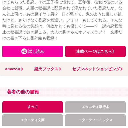
けてもらった香恋。その王子様に憧れて、五年後、彼女は彼のいる
会社に就職。志望の秘書課に配属されて浮かれていた香恋だが、な
んと上司は、あの超イヤミ男!? 口が悪くて、鬼のように厳しい彼。
だけど、さりげなく香恋を気遣い、フォローもしてくれる。そんな
時に見せる彼の笑顔は、何故かとても優しくて――？ 課内恋愛禁
止の秘書課で巻き起こる、大人の胸きゅんオフィスラブ！ 文庫だ
けの書き下ろし番外編も収録！
試し読み
連載ページはこちら
amazon
楽天ブックス
セブンネットショッピング
著者の他の書籍
すべて
エタニティ単行本
エタニティ文庫
エタニティコミックス