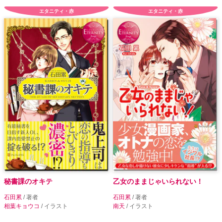
エタニティ・赤
エタニティ・赤
秘書課のオキテ
乙女のままじゃいられない！
石田累
/ 著者
石田累
/ 著者
相葉キョウコ
/ イラスト
南天
/ イラスト