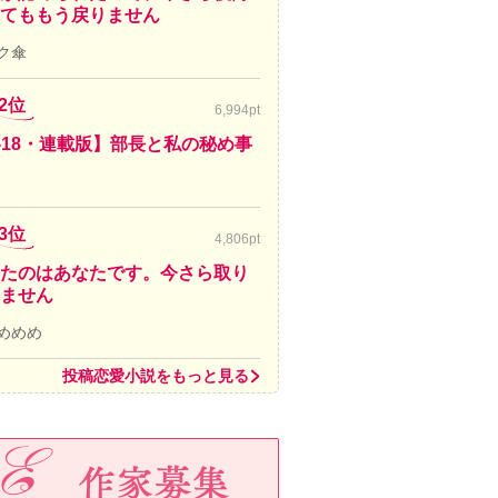
てももう戻りません
ク傘
2位
6,994pt
-18・連載版】部長と私の秘め事
3位
4,806pt
たのはあなたです。今さら取り
ません
めめめ
投稿恋愛小説をもっと見る