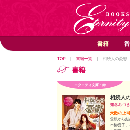
書籍
番
TOP
|
書籍一覧
|
相続人の憂鬱
書籍
エタニティ文庫・赤
相続人
知念みづ
天敵の上司
父親から結
本柳響子。