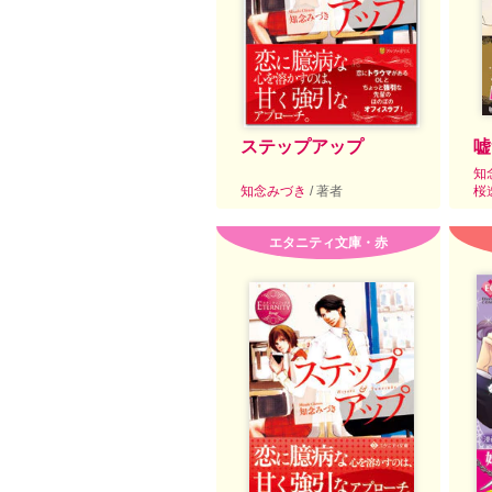
ステップアップ
嘘
知
知念みづき
/ 著者
桜
エタニティ文庫・赤