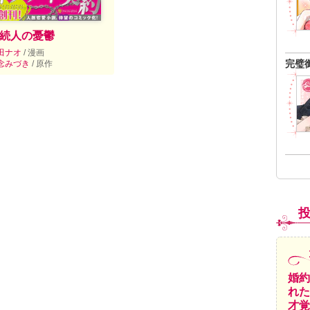
続人の憂鬱
田ナオ
/ 漫画
完璧
念みづき
/ 原作
婚約
れた
才覚