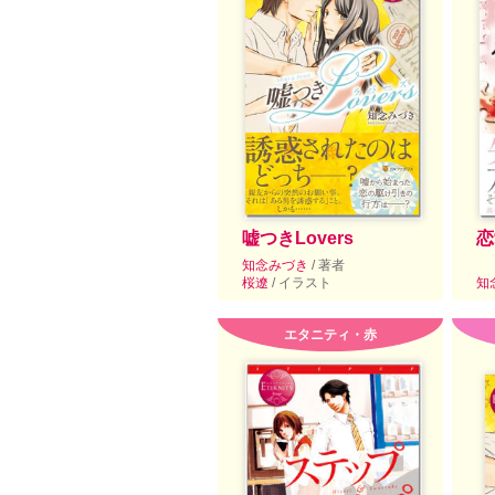
嘘つきLovers
恋
知念みづき
/ 著者
桜遼
/ イラスト
知
エタニティ・赤