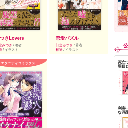
つきLovers
恋愛パズル
念みづき
/ 著者
知念みづき
/ 著者
遼
/ イラスト
桜遼
/ イラスト
死亡
エタニティコミックス
羽目
利害
な溺