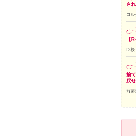
され
コル
【R
臣桜
捨て
戻せ
斉藤