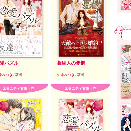
愛パズル
相続人の憂鬱
念みづき
/ 著者
知念みづき
/ 著者
エタニティ文庫・赤
エタニティ文庫・赤