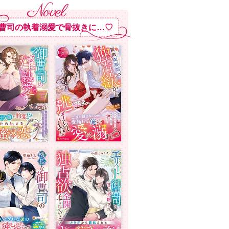
曹司の執着溺愛で骨抜きに…♡