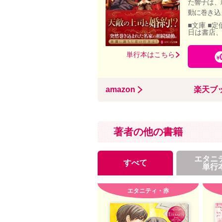
た響子は、
動に巻き込
■文庫 ■定
日は書店
単行本はこちら
amazon
楽天ブ
著者の他の書籍
エタニ
すべて
単行
エタニティ・赤