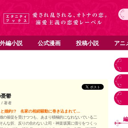
外編小説
公式漫画
投稿小説
アニ
の憂鬱
き
/ 著者
と婚約!? 名家の相続騒動に巻き込まれて…
婚の催促を受けつつも、あまり積極的になれないでいる二
そんな折、反りの合わない上司・神楽坂翼に借りをつくっ