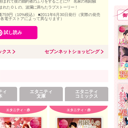
頼まれて彼の婚約者のふりをすることに!? 名家の相続騒
まれたＯＬの、波瀾に満ちたラブストーリー！
価759円（10%税込） ■2011年6月30日発行（実際の発売
御
、各電子ストアによって異なります）
試し読み
ックス
セブンネットショッピング
ティ
エタニティ
エタニティ
本
文庫
コミックス
エタニティ・赤
エタニティ・赤