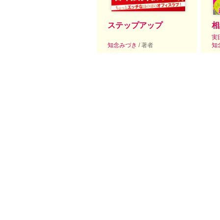
ステップアップ
相
実
知念みづき
/ 著者
知