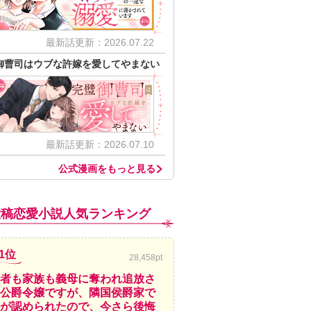
最新話更新：2026.07.22
御曹司はウブな許嫁を愛してやまない
最新話更新：2026.07.10
公式漫画をもっと見る
投稿恋愛小説人気ランキング
1位
28,458pt
者も家族も義母に奪われ追放さ
公爵令嬢ですが、隣国侯爵家で
が認められたので、今さら後悔