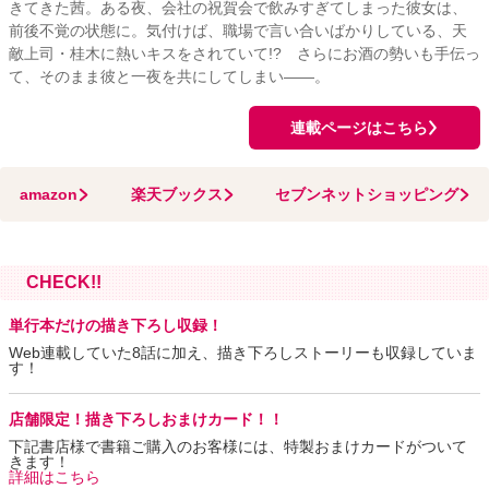
きてきた茜。ある夜、会社の祝賀会で飲みすぎてしまった彼女は、
前後不覚の状態に。気付けば、職場で言い合いばかりしている、天
敵上司・桂木に熱いキスをされていて!? さらにお酒の勢いも手伝っ
て、そのまま彼と一夜を共にしてしまい――。
連載ページはこちら
amazon
楽天ブックス
セブンネットショッピング
CHECK!!
単行本だけの描き下ろし収録！
Web連載していた8話に加え、描き下ろしストーリーも収録していま
す！
店舗限定！描き下ろしおまけカード！！
下記書店様で書籍ご購入のお客様には、特製おまけカードがついて
きます！
詳細はこちら