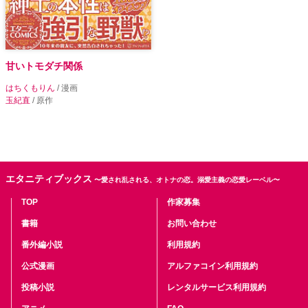
甘いトモダチ関係
はちくもりん
/ 漫画
玉紀直
/ 原作
エタニティブックス
〜愛され乱される、オトナの恋。溺愛主義の恋愛レーベル〜
TOP
作家募集
書籍
お問い合わせ
番外編小説
利用規約
公式漫画
アルファコイン利用規約
投稿小説
レンタルサービス利用規約