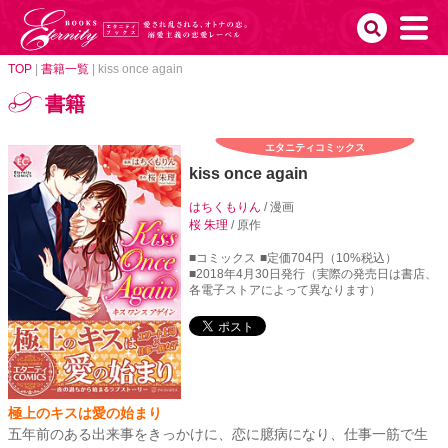
TOP
|
書籍一覧
|
kiss once again
書籍
エタニティコミックス
kiss once again
はちくもりん
/ 漫画
桜 朱理
/ 原作
■コミックス
■定価704円（10%税込）
■2018年4月30日発行（実際の発売日は書店、
各電子ストアによって異なります）
極上のキスは愛の始まり
五年前のある出来事をきっかけに、恋に臆病になり、仕事一筋で生