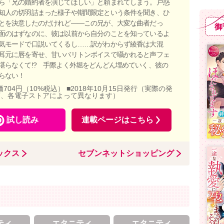
ら「兄の婚約者を演じてほしい」と頼まれてしまう。戸惑
知人の切羽詰まった様子や期間限定という条件を聞き、ひ
とを決意したのだけれど――この兄が、大変な曲者だっ
御
面のはずなのに、彼は以前から自分のことを知っているよ
気モードで口説いてくるし……訳がわからず綾香は大混
耳元に唇を寄せ、甘いバリトンボイスで囁かれると声フェ
堪らなくて!? 手際よく外堀をどんどん埋めていく、彼の
らない！
価704円（10%税込） ■2018年10月15日発行（実際の発
店、各電子ストアによって異なります）
試し読み
連載ページはこちら
ックス
セブンネットショッピング
ティ
エタニティ
エタニティ