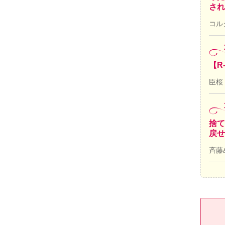
され
コル
【R
臣桜
捨て
戻せ
斉藤