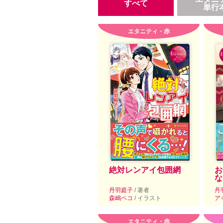
すべて
単行
エタニティ・赤
絶対レンアイ包囲網
お
な
丹羽庭子
/ 著者
丹
森嶋ペコ
/ イラスト
ア
エタニティ・赤