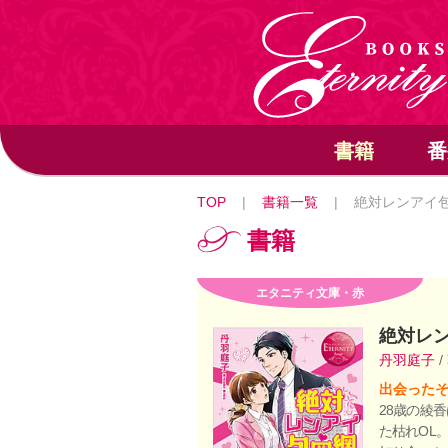
書籍
番
TOP
|
書籍一覧
|
絶対レンアイ
書籍
エタニティ文庫・赤
絶対レ
丹羽庭子
/
出会ったそ
28歳の綾
た枯れOL