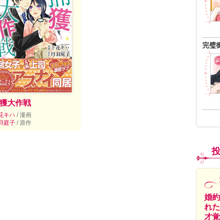
完璧
獲大作戦
花キハ
/ 漫画
羽庭子
/ 原作
婚約
れた
才覚