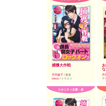
捕獲大作戦
お
な
丹羽庭子
/ 著者
丹
meco
/ イラスト
ア
エタニティ文庫・赤