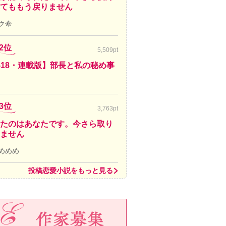
てももう戻りません
ク傘
2位
5,509pt
-18・連載版】部長と私の秘め事
3位
3,763pt
たのはあなたです。今さら取り
ません
めめめ
投稿恋愛小説をもっと見る