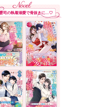
曹司の執着溺愛で骨抜きに…♡