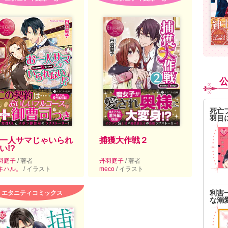
死亡
羽目
一人サマじゃいられ
捕獲大作戦２
い!?
羽庭子
/ 著者
丹羽庭子
/ 著者
キハル。
/ イラスト
meco
/ イラスト
利害
エタニティコミックス
な溺