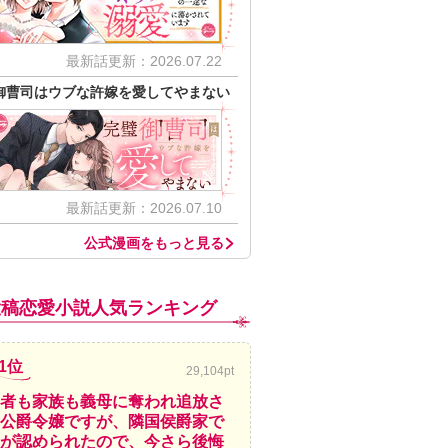
最新話更新：2026.07.22
御曹司はウブな許嫁を愛してやまない
最新話更新：2026.07.10
公式漫画をもっと見る
投稿恋愛小説人気ランキング
1位
29,104pt
者も家族も義母に奪われ追放さ
公爵令嬢ですが、隣国侯爵家で
が認められたので、今さら後悔