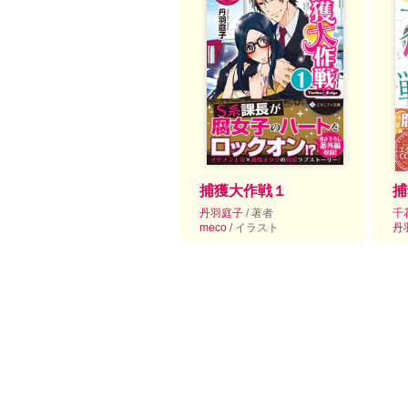
捕獲大作戦１
捕
丹羽庭子
/ 著者
千
meco
/ イラスト
丹