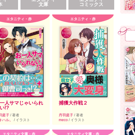
本
文庫
コミックス
エタニティ・赤
エタニティ・赤
一人サマじゃいられ
捕獲大作戦２
い!?
羽庭子
/ 著者
丹羽庭子
/ 著者
キハル。
/ イラスト
meco
/ イラスト
エタニティ文庫・赤
エタニティ文庫・赤