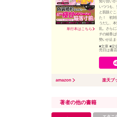
知り合いか
いつつも、
と肌脱ぐこ
た！ 初対
うだし、本
乱。さらに
単行本はこちら
チの綾香は
勢いが止ま
■文庫 ■定
売日は書
amazon
楽天ブ
著者の他の書籍
エタニ