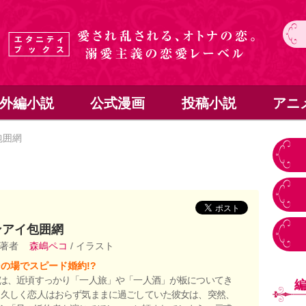
外編小説
公式漫画
投稿小説
アニ
包囲網
ンアイ包囲網
 著者
森嶋ペコ
/ イラスト
の場でスピード婚約!?
香は、近頃すっかり「一人旅」や「一人酒」が板についてき
。久しく恋人はおらず気ままに過ごしていた彼女は、突然、