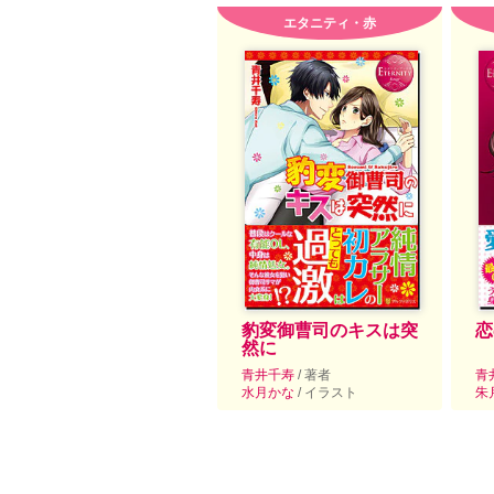
エタニティ・赤
豹変御曹司のキスは突
恋
然に
青井千寿
/ 著者
青
水月かな
/ イラスト
朱