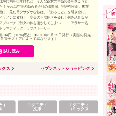
仕事に精を出すけれど、そんな彼女の本当の姿を暴こうと
た！ それは空美の勤める会社の御曹司、宍戸朔次郎。現在
働く、見た目ダサダサな彼は、〝あること〟を引き金に、
御
イケメンに変身！ 空美の不器用さを優しく包み込みなが
アプローチで彼女の体を蕩かしてしまい――。アラサー処
ドラマティック・ラブストーリー！
価704円（10%税込） ■2019年9月15日発行（実際の発売
、各電子ストアによって異なります）
試し読み
ックス
セブンネットショッピング
ティ
エタニティ
エタニティ
本
文庫
コミックス