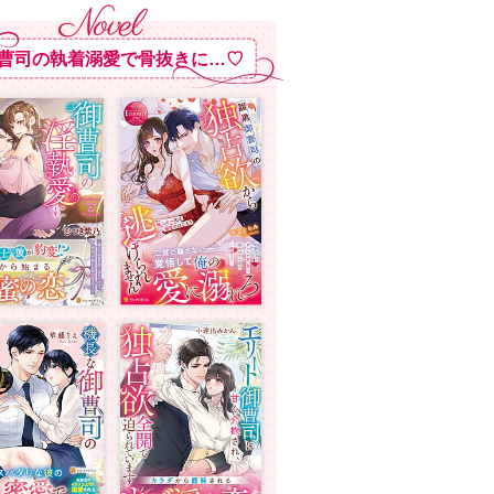
曹司の執着溺愛で骨抜きに…♡