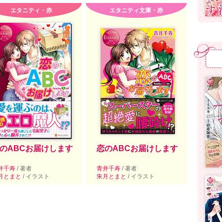
エタニティ・赤
エタニティ文庫・赤
のABCお届けします
恋のABCお届けします
井千寿
/ 著者
青井千寿
/ 著者
月とまと
/ イラスト
朱月とまと
/ イラスト