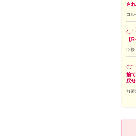
され
コル
【R
臣桜
捨て
戻せ
斉藤