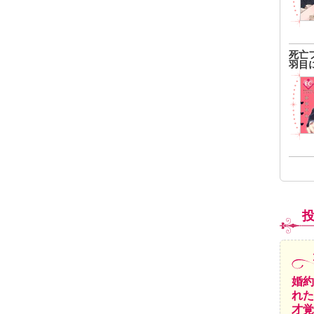
死亡
羽目
婚約
れた
才覚