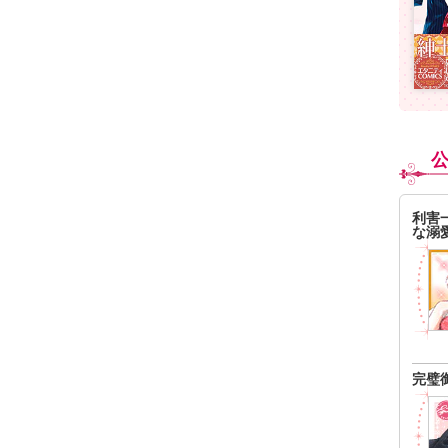
利害
な溺
完璧