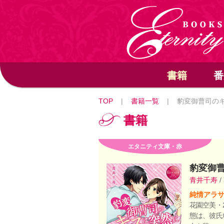
書籍
番
TOP
|
書籍一覧
|
豹変御曹司の
書籍
エタニティ文庫・赤
豹変御
青井千寿
/
純情アラサ
花園空美・
態は、彼氏