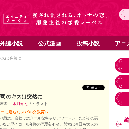
外編小説
公式漫画
投稿小説
アニ
キスは突然に
曹司のキスは突然に
 著者
水月かな
/ イラスト
ーに淫らなスパルタ教育!?
27歳は、会社ではクールなキャリアウーマン、だがその実
いない歴イコール年齢の恋愛初心者。彼女は今日も大人の