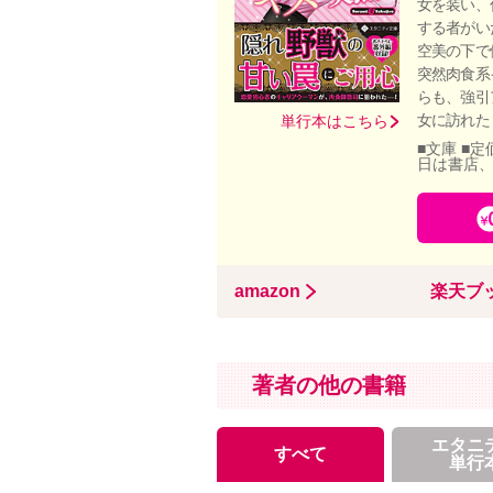
女を装い、
する者がい
空美の下で
突然肉食系
らも、強引
女に訪れた
単行本はこちら
■文庫 ■定
日は書店
amazon
楽天ブ
著者の他の書籍
エタニ
すべて
単行