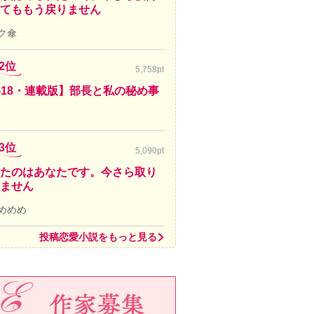
てももう戻りません
ク傘
2位
5,758pt
-18・連載版】部長と私の秘め事
3位
5,090pt
たのはあなたです。今さら取り
ません
めめめ
投稿恋愛小説をもっと見る