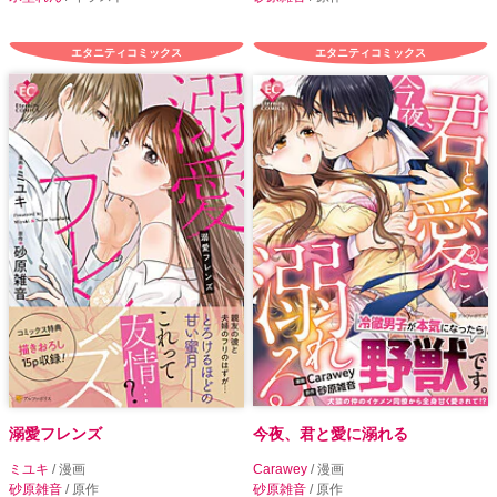
エタニティコミックス
エタニティコミックス
溺愛フレンズ
今夜、君と愛に溺れる
ミユキ
/ 漫画
Carawey
/ 漫画
砂原雑音
/ 原作
砂原雑音
/ 原作