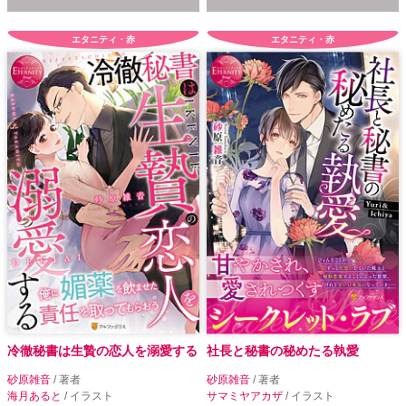
エタニティ・赤
エタニティ・赤
冷徹秘書は生贄の恋人を溺愛する
社長と秘書の秘めたる執愛
砂原雑音
/ 著者
砂原雑音
/ 著者
海月あると
/ イラスト
サマミヤアカザ
/ イラスト