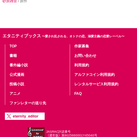
砂原雑音
/ 原作
エタニティブックス
〜愛され乱される、オトナの恋。溺愛主義の恋愛レーベル〜
TOP
作家募集
書籍
お問い合わせ
番外編小説
利用規約
公式漫画
アルファコイン利用規約
投稿小説
レンタルサービス利用規約
アニメ
FAQ
ファンレターの送り先
JASRAC許諾番号
《通常版》第9025660001Y45040号