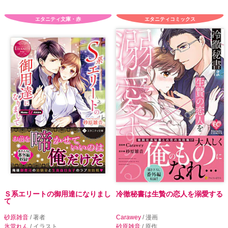
エタニティ文庫・赤
エタニティコミックス
Ｓ系エリートの御用達になりまし
冷徹秘書は生贄の恋人を溺愛する
て
砂原雑音
/ 著者
Carawey
/ 漫画
氷堂れん
/ イラスト
砂原雑音
/ 原作