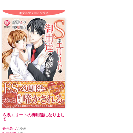
エタニティコミックス
Ｓ系エリートの御用達になりまし
て
蒼井みづ
/ 漫画