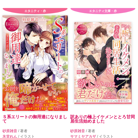
エタニティ・赤
エタニティ文庫・赤
Ｓ系エリートの御用達になりまし
訳ありの極上イケメンととろ甘同
て
居生活始めました
砂原雑音
/ 著者
砂原雑音
/ 著者
氷堂れん
/ イラスト
サマミヤアカザ
/ イラスト