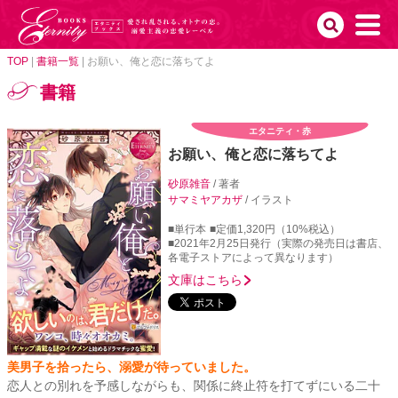
TOP
|
書籍一覧
|
お願い、俺と恋に落ちてよ
書籍
エタニティ・赤
お願い、俺と恋に落ちてよ
砂原雑音
/ 著者
サマミヤアカザ
/ イラスト
■単行本
■定価1,320円（10%税込）
■2021年2月25日発行（実際の発売日は書店、
各電子ストアによって異なります）
文庫はこちら
美男子を拾ったら、溺愛が待っていました。
恋人との別れを予感しながらも、関係に終止符を打てずにいる二十