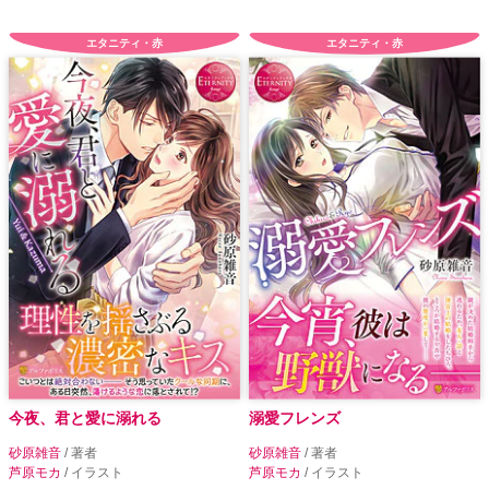
エタニティ・赤
エタニティ・赤
今夜、君と愛に溺れる
溺愛フレンズ
砂原雑音
/ 著者
砂原雑音
/ 著者
芦原モカ
/ イラスト
芦原モカ
/ イラスト