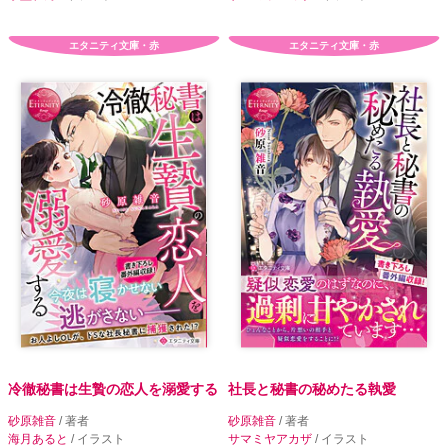
エタニティ文庫・赤
エタニティ文庫・赤
冷徹秘書は生贄の恋人を溺愛する
社長と秘書の秘めたる執愛
砂原雑音
/ 著者
砂原雑音
/ 著者
海月あると
/ イラスト
サマミヤアカザ
/ イラスト