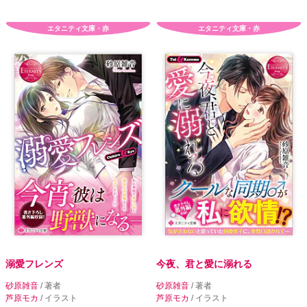
エタニティ文庫・赤
エタニティ文庫・赤
溺愛フレンズ
今夜、君と愛に溺れる
砂原雑音
/ 著者
砂原雑音
/ 著者
芦原モカ
/ イラスト
芦原モカ
/ イラスト