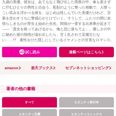
九歳の美優。彼女は、あてもなく飛び出した雨夜の中、傘も差さず
に佇むひとりの男性と出会う。彫刻のように整った相貌で、人懐っ
こい笑みを浮かべる彼を、はじめは怪しんでいた美優だけれど、言
葉を交わすうちに警戒心がとけていく。そうして、ふたりの間に友
情らしきものが芽生え始めた矢先、関係が一変する出来事が起きて
――「貴女を救ってあげるから、俺と恋に落ちてよ」。優しさの中
に秘めた彼の熱情が溢れ出したら、甘く乱されて足腰立たな
い……!? 素性をひた隠しにしているイケメンとの甘美なロマンス。
試し読み
連載ページはこちら
amazon
楽天ブックス
セブンネットショッピング
著者の他の書籍
すべて
エタニティ単行本
エタニティ文庫
エタニティコミックス