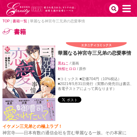
TOP
|
書籍一覧
|
華麗なる神宮寺三兄弟の恋愛事情
書籍
エタニティコミックス
華麗なる神宮寺三兄弟の恋愛事情
黒ねこ
/ 漫画
秋桜ヒロロ
/ 原作
■コミックス
■定価704円（10%税込）
■2021年5月31日発行（実際の発売日は書店、
各電子ストアによって異なります）
イケメン三兄弟との極上ラブ！
神宮寺――日本有数の通信会社を営む華麗なる一族。その本家に