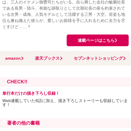
は、三人のイケメン御曹司たちがいる。自ら興した会社の敏腕社長
である長男・陸斗、有能な跡取りとして次期社長の座を約束されて
いる次男・成海、人気モデルとして活躍する三男・大空。容姿も地
位も兼ね備えた彼らが、愛しいお姫様を手に入れるために全力を尽
くすけど……？
連載ページはこちら
amazon
楽天ブックス
セブンネットショッピング
CHECK!!
単行本だけの描き下ろし収録！
Web連載していた8話に加え、描き下ろしストーリーも収録していま
す！
著者の他の書籍