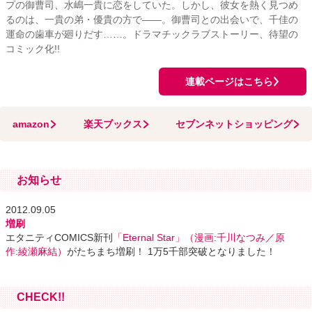
プの御曹司、水嶋一貴に恋をしていた。しかし、彼女を熱く見つめ
るのは、一貴の弟・優貴の方で――。御曹司との出会いで、千佳の
運命の歯車が廻りだす……。ドラマチックラブストーリー、待望の
コミック化!!
連載ページはこちら
amazon
楽天ブックス
セブンネットショッピング
お知らせ
2012.09.05
増刷
エタニティCOMICS新刊
「Eternal Star」（漫画:千川なつみ／原
作:綾瀬麻結）
がたちまち増刷！ 1万5千部突破となりました！
CHECK!!