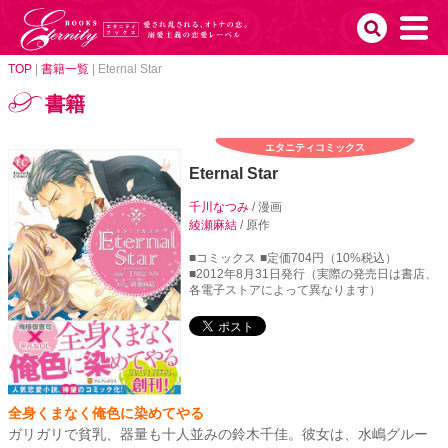
TOP
|
書籍一覧
|
Eternal Star
書籍
エタニティコミックス
Eternal Star
千川なつみ
/ 漫画
綾瀬麻結
/ 原作
■コミックス
■定価704円（10%税込）
■2012年8月31日発行（実際の発売日は書店、
各電子ストアによって異なります）
全身くまなく俺色に染めてやる
ガリガリで貧乳、器量も十人並みの鈴木千佳。彼女は、水嶋グルー