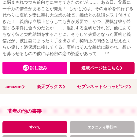
に悩まされつつも前向きに生きてきたのだが……。ある日、父親に
一千万の借金があることが発覚!! しかも父は、その返済を代行する
代わりに夏帆を妻に望む大企業の社長、義信との縁談を取り付けて
きた！ 義信は立場上どうしても妻が必要で、かつ、夏帆は彼が希
望する条件に合うのだとか……。混乱する夏帆だけれど、他にあて
もなく彼と契約結婚をすることに。そうして夫婦となった夏帆と義
信だが、彼は妻にまったく手を出さず、契約上の関係とは思えぬく
らい優しく過保護に接してくる。夏帆はそんな義信に惹かれ、想い
を募らせるものの彼には秘密の恋の疑惑があって――!?
試し読み
連載ページはこちら
amazon
楽天ブックス
セブンネットショッピング
著者の他の書籍
すべて
エタニティ単行本