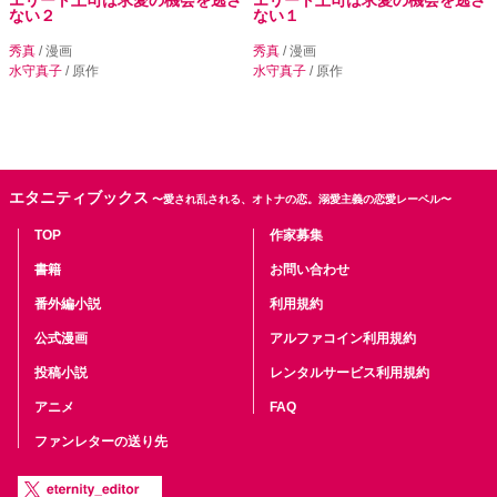
ない２
ない１
秀真
/ 漫画
秀真
/ 漫画
水守真子
/ 原作
水守真子
/ 原作
エタニティブックス
〜愛され乱される、オトナの恋。溺愛主義の恋愛レーベル〜
TOP
作家募集
書籍
お問い合わせ
番外編小説
利用規約
公式漫画
アルファコイン利用規約
投稿小説
レンタルサービス利用規約
アニメ
FAQ
ファンレターの送り先