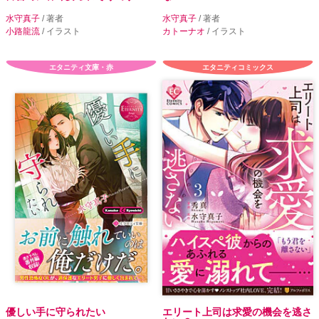
水守真子
/ 著者
水守真子
/ 著者
小路龍流
/ イラスト
カトーナオ
/ イラスト
エタニティ文庫・赤
エタニティコミックス
優しい手に守られたい
エリート上司は求愛の機会を逃さ