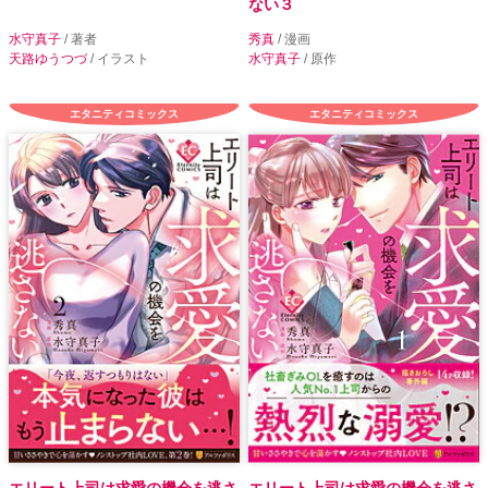
ない３
水守真子
/ 著者
秀真
/ 漫画
天路ゆうつづ
/ イラスト
水守真子
/ 原作
エタニティコミックス
エタニティコミックス
エリート上司は求愛の機会を逃さ
エリート上司は求愛の機会を逃さ