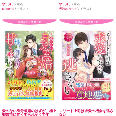
水守真子
/ 著者
水守真子
/ 著者
comomo
/ イラスト
天路ゆうつづ
/ イラスト
エタニティ文庫・赤
エタニティ文庫・赤
愛のない身分差婚のはずが、極上
エリート上司は求愛の機会を逃さ
御曹司に甘く娶られそうです
ない