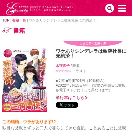
TOP
|
書籍一覧
|
ワケありシンデレラは敏腕社長に売約済！
書籍
エタニティ文庫・赤
ワケありシンデレラは敏腕社長に
売約済！
水守真子
/ 著者
comomo
/ イラスト
■文庫
■定価704円（10%税込）
■2022年5月15日発行（実際の発売日は書店、
各電子ストアによって異なります）
単行本はこちら
この結婚、ウラがあります!?
駄目な父親とずっと二人で暮らしてきた夏帆。ことあるごとに父親