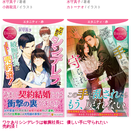
水守真子
/ 著者
水守真子
/ 著者
小路龍流
/ イラスト
カトーナオ
/ イラスト
エタニティ・赤
エタニティ・赤
ワケありシンデレラは敏腕社長に
優しい手に守られたい
売約済！