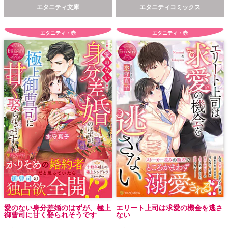
エタニティ文庫
エタニティコミックス
エタニティ・赤
エタニティ・赤
愛のない身分差婚のはずが、極上
エリート上司は求愛の機会を逃さ
御曹司に甘く娶られそうです
ない