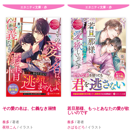
エタニティ文庫・赤
エタニティ文庫・赤
その愛の名は、仁義なき溺情
若旦那様、もっとあなたの愛が欲
しいのです
奏多
/ 著者
奏多
/ 著者
夜咲こん
/ イラスト
さばるどろ
/ イラスト