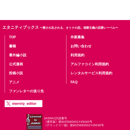
エタニティブックス
〜愛され乱される、オトナの恋。溺愛主義の恋愛レーベル〜
TOP
作家募集
書籍
お問い合わせ
番外編小説
利用規約
公式漫画
アルファコイン利用規約
投稿小説
レンタルサービス利用規約
アニメ
FAQ
ファンレターの送り先
JASRAC許諾番号
《通常版》第9025660001Y45040号
《デラックス♡版》第9025660002Y45038号