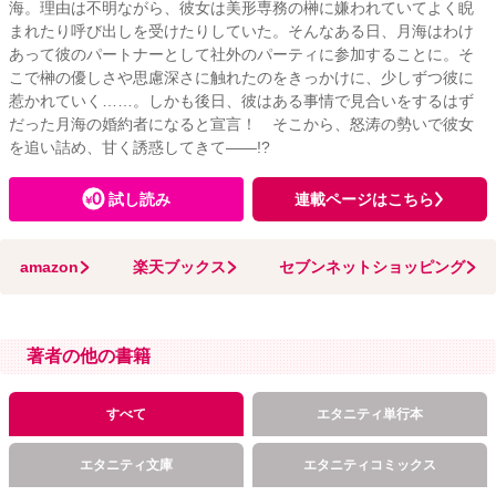
海。理由は不明ながら、彼女は美形専務の榊に嫌われていてよく睨
まれたり呼び出しを受けたりしていた。そんなある日、月海はわけ
あって彼のパートナーとして社外のパーティに参加することに。そ
こで榊の優しさや思慮深さに触れたのをきっかけに、少しずつ彼に
惹かれていく……。しかも後日、彼はある事情で見合いをするはず
だった月海の婚約者になると宣言！ そこから、怒涛の勢いで彼女
を追い詰め、甘く誘惑してきて――!?
試し読み
連載ページはこちら
amazon
楽天ブックス
セブンネットショッピング
著者の他の書籍
すべて
エタニティ単行本
エタニティ文庫
エタニティコミックス