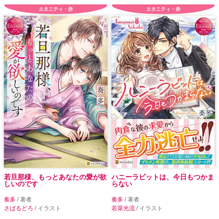
エタニティ・赤
エタニティ・赤
若旦那様、もっとあなたの愛が欲
ハニーラビットは、今日もつかま
しいのです
らない
奏多
/ 著者
奏多
/ 著者
さばるどろ
/ イラスト
若菜光流
/ イラスト