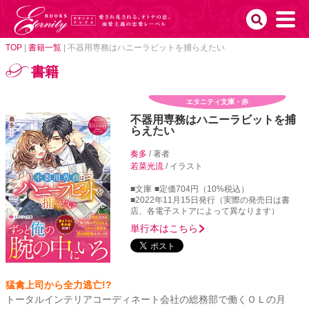
TOP
|
書籍一覧
|
不器用専務はハニーラビットを捕らえたい
書籍
エタニティ文庫・赤
不器用専務はハニーラビットを捕
らえたい
奏多
/ 著者
若菜光流
/ イラスト
■文庫
■定価704円（10%税込）
■2022年11月15日発行（実際の発売日は書
店、各電子ストアによって異なります）
単行本はこちら
猛禽上司から全力逃亡!?
トータルインテリアコーディネート会社の総務部で働くＯＬの月