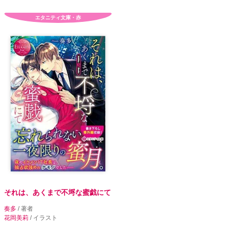
エタニティ文庫・赤
それは、あくまで不埒な蜜戯にて
奏多
/ 著者
花岡美莉
/ イラスト