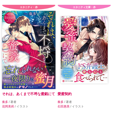
エタニティ・赤
エタニティ文庫・赤
それは、あくまで不埒な蜜戯にて
愛蜜契約
奏多
/ 著者
奏多
/ 著者
花岡美莉
/ イラスト
石田惠美
/ イラスト