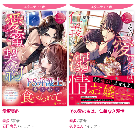
エタニティ・赤
エタニティ・赤
愛蜜契約
その愛の名は、仁義なき溺情
奏多
/ 著者
奏多
/ 著者
石田惠美
/ イラスト
夜咲こん
/ イラスト