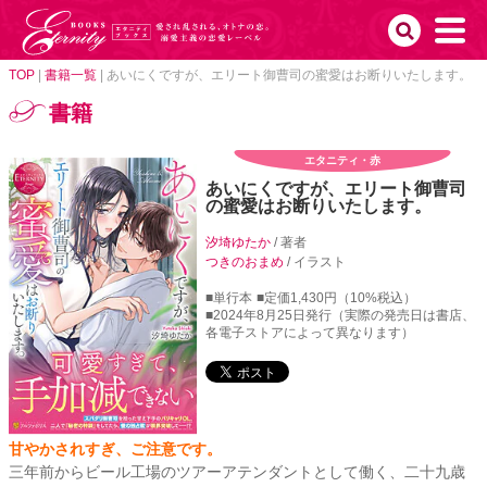
TOP
|
書籍一覧
|
あいにくですが、エリート御曹司の蜜愛はお断りいたします。
書籍
エタニティ・赤
あいにくですが、エリート御曹司
の蜜愛はお断りいたします。
汐埼ゆたか
/ 著者
つきのおまめ
/ イラスト
■単行本
■定価1,430円（10%税込）
■2024年8月25日発行（実際の発売日は書店、
各電子ストアによって異なります）
甘やかされすぎ、ご注意です。
三年前からビール工場のツアーアテンダントとして働く、二十九歳