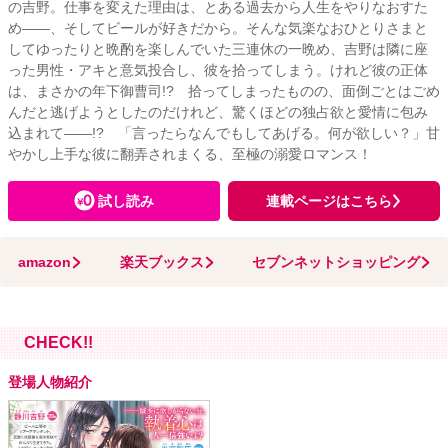
の吉野。仕事を変えた理由は、とある過去から人生をやりなおすた
め――、そしてビールが好きだから。そんな気楽なおひとりさまと
してゆったりと晩酌を楽しんでいた三連休の一晩め、吉野は隣に座
った男性・アキと意気投合し、彼を拾ってしまう。けれど彼の正体
は、まさかの年下御曹司!? 拾ってしまったものの、面倒ごとはごめ
んだと逃げようとしたのだけれど、驚くほどの独占欲と愛情に包み
込まれて――!? 「言ったらなんでもしてあげる。何が欲しい？」甘
やかし上手な彼に翻弄されまくる、至極の溺愛ロマンス！
試し読み
連載ページはこちら
amazon
楽天ブックス
セブンネットショッピング
CHECK!!
登場人物紹介