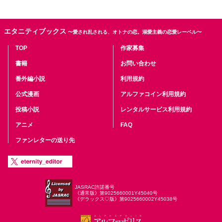
エタニティブックス
〜愛され乱される、オトナの恋。溺愛主義の恋愛レーベル〜
TOP
作家募集
書籍
お問い合わせ
番外編小説
利用規約
公式漫画
アルファコイン利用規約
投稿小説
レンタルサービス利用規約
アニメ
FAQ
ファンレターの送り先
JASRAC許諾番号
《通常版》第9025660001Y45040号
《デラックス♡版》第9025660002Y45038号