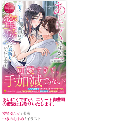
あいにくですが、エリート御曹司
の蜜愛はお断りいたします。
汐埼ゆたか
/ 著者
つきのおまめ
/ イラスト