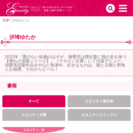
TOP
|
汐埼ゆたか
汐埼ゆたか
2022年『愛のない結婚のはずが、御曹司は懐妊妻に独占欲を放つ
【憧れの溺愛シリーズ】』（マカロン文庫）にて出版デビュー。
溺愛系恋愛作品を中心に執筆中。好きなものは、猫と京都と野鳥
とお相撲、それからビール！
書籍
すべて
エタニティ単行本
エタニティ文庫
エタニティコミックス
エタニティ・赤