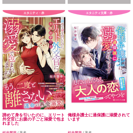
エタニティ・赤
エタニティ文庫・赤
諦めて身を引いたのに、エリート
俺様弁護士に過保護に溺愛されて
外交官にお腹の子ごと溺愛で包ま
います
れました
桜井響華
/ 著者
桜井響華
/ 著者