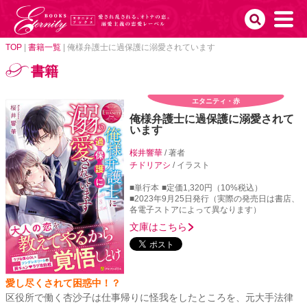
TOP
|
書籍一覧
|
俺様弁護士に過保護に溺愛されています
書籍
エタニティ・赤
俺様弁護士に過保護に溺愛されて
います
桜井響華
/ 著者
チドリアシ
/ イラスト
■単行本
■定価1,320円（10%税込）
■2023年9月25日発行（実際の発売日は書店、
各電子ストアによって異なります）
文庫はこちら
愛し尽くされて困惑中！？
区役所で働く杏沙子は仕事帰りに怪我をしたところを、元大手法律