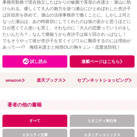
事務所勤務で現在独立したばかりの敏腕で美形の弁護士・瀬山に助
けられる。優しくて大人の魅力を放つ瀬山にひとめぼれした杏沙子
は区役所を辞めて、瀬山の法律事務所で働くことに。しかし上司と
なった瀬山は、あの時親切にしてくれたのは仮の姿かと思うほどに
口が悪くて人使いも荒く、それなのに「大人の恋愛っていうのをし
たいんだろ？」なんて揶揄うから杏沙子は振り回されっぱなし！
でもそうやって彼が杏沙子を甘くイジワルに翻弄するのには理由が
あって──!? 俺様弁護士と純情OLの胸キュン・恋愛攻防戦！
試し読み
連載ページはこちら
amazon
楽天ブックス
セブンネットショッピング
著者の他の書籍
すべて
エタニティ単行本
エタニティ文庫
エタニティコミックス