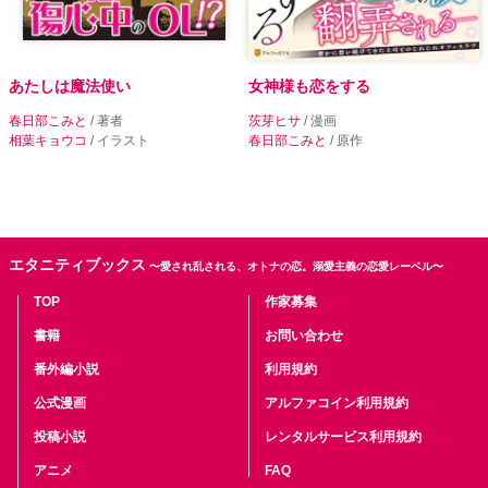
あたしは魔法使い
女神様も恋をする
春日部こみと
/ 著者
茨芽ヒサ
/ 漫画
相葉キョウコ
/ イラスト
春日部こみと
/ 原作
エタニティブックス
〜愛され乱される、オトナの恋。溺愛主義の恋愛レーベル〜
TOP
作家募集
書籍
お問い合わせ
番外編小説
利用規約
公式漫画
アルファコイン利用規約
投稿小説
レンタルサービス利用規約
アニメ
FAQ