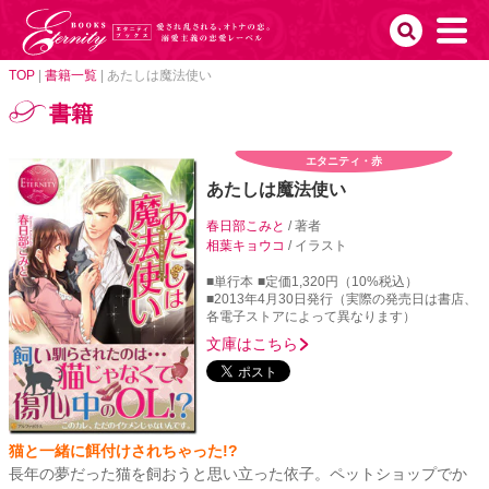
TOP
|
書籍一覧
|
あたしは魔法使い
書籍
エタニティ・赤
あたしは魔法使い
春日部こみと
/ 著者
相葉キョウコ
/ イラスト
■単行本
■定価1,320円（10%税込）
■2013年4月30日発行（実際の発売日は書店、
各電子ストアによって異なります）
文庫はこちら
猫と一緒に餌付けされちゃった!?
長年の夢だった猫を飼おうと思い立った依子。ペットショップでか