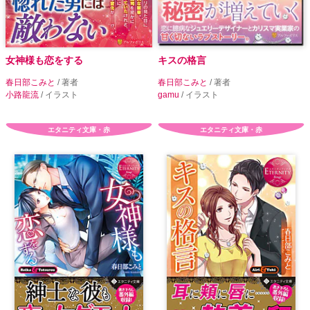
女神様も恋をする
キスの格言
春日部こみと
/ 著者
春日部こみと
/ 著者
小路龍流
/ イラスト
gamu
/ イラスト
エタニティ文庫・赤
エタニティ文庫・赤