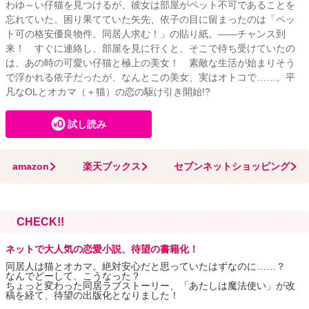
わゆ～い仔猫を見つけるが、彼女は部屋がペット不可であることを
忘れていた。困り果てていた矢先、依子の目に留まったのは「ペッ
ト可の格安優良物件。同居人求む！」の貼り紙。――チャンス到
来！ すぐに連絡し、部屋を見に行くと、そこで待ち受けていたの
は、あの時の可愛い仔猫と極上の美女！ 素敵な生活が始まりそう
で浮かれる依子だったが、なんとこの美女、実はオトコで……。平
凡なOLとオカマ（＋猫）の恋の駆け引き開始!?
試し読み
amazon
楽天ブックス
セブンネットショッピング
CHECK!!
ネットで大人気の恋愛小説、待望の書籍化！
同居人は猫とオカマ。絶対安心だと思っていたはずなのに……？
なんでどーして、こうなった？
ちょっと変わった同居ラブストーリー、「あたしは魔法使い」が改
稿を経て、待望の出版化となりました！