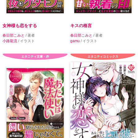
女神様も恋をする
キスの格言
春日部こみと
/ 著者
春日部こみと
/ 著者
小路龍流
/ イラスト
gamu
/ イラスト
エタニティ文庫・赤
エタニティコミックス