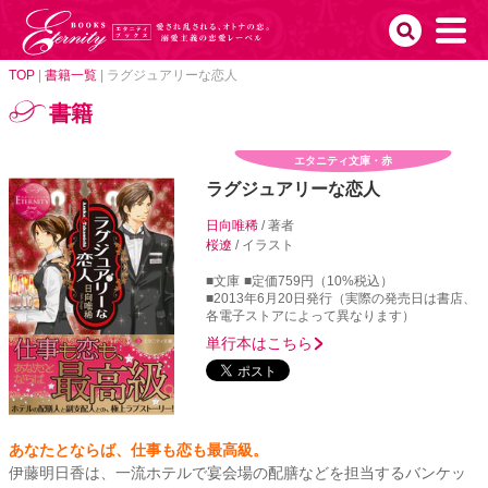
TOP
|
書籍一覧
|
ラグジュアリーな恋人
書籍
エタニティ文庫・赤
ラグジュアリーな恋人
日向唯稀
/ 著者
桜遼
/ イラスト
■文庫
■定価759円（10%税込）
■2013年6月20日発行（実際の発売日は書店、
各電子ストアによって異なります）
単行本はこちら
あなたとならば、仕事も恋も最高級。
伊藤明日香は、一流ホテルで宴会場の配膳などを担当するバンケッ