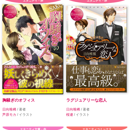
エタニティ・赤
エタニティ・赤
胸騒ぎのオフィス
ラグジュアリーな恋人
日向唯稀
/ 著者
日向唯稀
/ 著者
芦原モカ
/ イラスト
桜遼
/ イラスト
エタニティ文庫・赤
エタニティコミックス