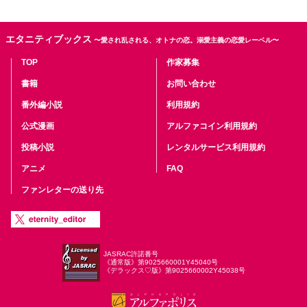
エタニティブックス
〜愛され乱される、オトナの恋。溺愛主義の恋愛レーベル〜
TOP
作家募集
書籍
お問い合わせ
番外編小説
利用規約
公式漫画
アルファコイン利用規約
投稿小説
レンタルサービス利用規約
アニメ
FAQ
ファンレターの送り先
JASRAC許諾番号
《通常版》第9025660001Y45040号
《デラックス♡版》第9025660002Y45038号