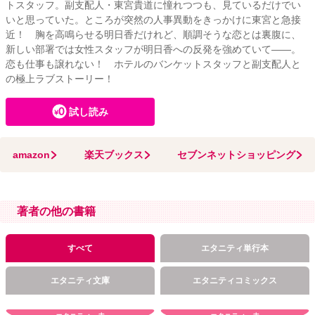
トスタッフ。副支配人・東宮貴道に憧れつつも、見ているだけでい
いと思っていた。ところが突然の人事異動をきっかけに東宮と急接
近！ 胸を高鳴らせる明日香だけれど、順調そうな恋とは裏腹に、
新しい部署では女性スタッフが明日香への反発を強めていて――。
恋も仕事も譲れない！ ホテルのバンケットスタッフと副支配人と
の極上ラブストーリー！
試し読み
amazon
楽天ブックス
セブンネットショッピング
著者の他の書籍
すべて
エタニティ単行本
エタニティ文庫
エタニティコミックス