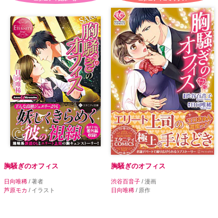
胸騒ぎのオフィス
胸騒ぎのオフィス
日向唯稀
/ 著者
渋谷百音子
/ 漫画
芦原モカ
/ イラスト
日向唯稀
/ 原作