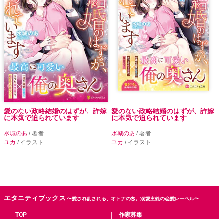
愛のない政略結婚のはずが、許嫁
愛のない政略結婚のはずが、許嫁
に本気で迫られています
に本気で迫られています
水城のあ
/ 著者
水城のあ
/ 著者
ユカ
/ イラスト
ユカ
/ イラスト
エタニティブックス
〜愛され乱される、オトナの恋。溺愛主義の恋愛レーベル〜
TOP
作家募集