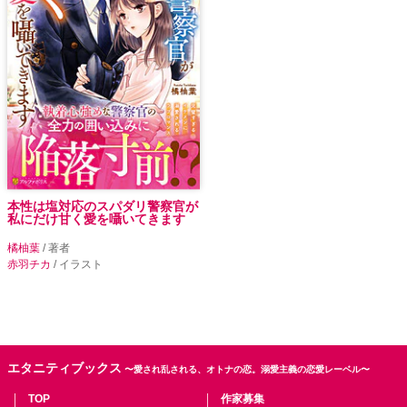
本性は塩対応のスパダリ警察官が
私にだけ甘く愛を囁いてきます
橘柚葉
/ 著者
赤羽チカ
/ イラスト
エタニティブックス
〜愛され乱される、オトナの恋。溺愛主義の恋愛レーベル〜
TOP
作家募集