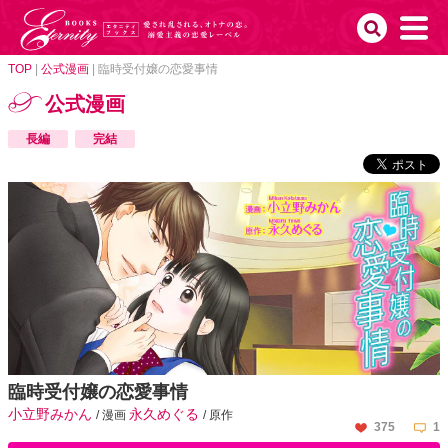
TOP
|
公式漫画
|
臨時受付嬢の恋愛事情
公式漫画
長編
完結
臨時受付嬢の恋愛事情
小立野みかん
永久めぐる
/ 漫画
/ 原作
375
1