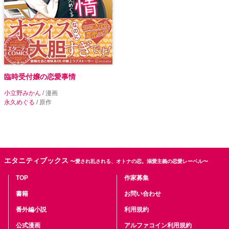
臨時受付嬢の恋愛事情
小立野みかん
/ 漫画
永久めぐる
/ 原作
エタニティブックス
〜愛され乱される、オトナの恋。溺愛主義の恋愛レーベル〜
TOP
作家募集
書籍
お問い合わせ
番外編小説
利用規約
公式漫画
アルファコイン利用規約