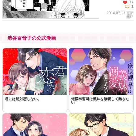
77
1
2014.07.11 更新
無料
渋谷百音子の公式漫画
この話を読む
コメントを見る
君には絶対恋しない。
俺様御曹司は義妹を溺愛して離さな
い