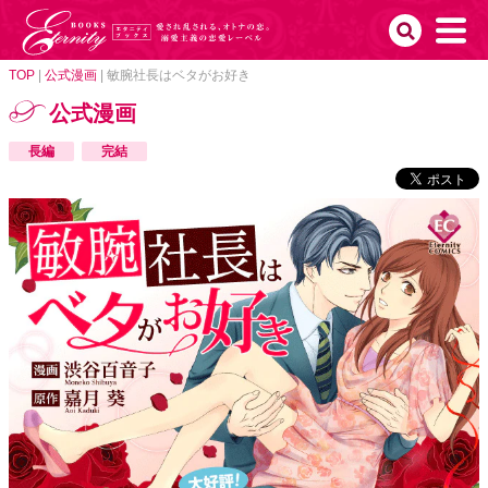
TOP
|
公式漫画
|
敏腕社長はベタがお好き
公式漫画
長編
完結