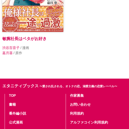
敏腕社長はベタがお好き
渋谷百音子
/ 漫画
嘉月葵
/ 原作
エタニティブックス
〜愛され乱される、オトナの恋。溺愛主義の恋愛レーベル〜
TOP
作家募集
書籍
お問い合わせ
番外編小説
利用規約
公式漫画
アルファコイン利用規約