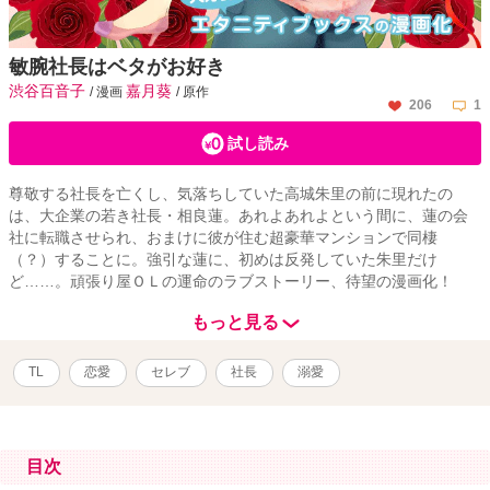
敏腕社長はベタがお好き
渋谷百音子
嘉月葵
/ 漫画
/ 原作
206
1
試し読み
尊敬する社長を亡くし、気落ちしていた高城朱里の前に現れたの
は、大企業の若き社長・相良蓮。あれよあれよという間に、蓮の会
社に転職させられ、おまけに彼が住む超豪華マンションで同棲
（？）することに。強引な蓮に、初めは反発していた朱里だけ
ど……。頑張り屋ＯＬの運命のラブストーリー、待望の漫画化！
もっと見る
TL
恋愛
セレブ
社長
溺愛
目次