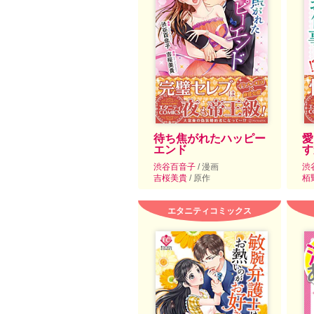
待ち焦がれたハッピー
愛
エンド
す
渋谷百音子
/ 漫画
渋
吉桜美貴
/ 原作
栢
エタニティコミックス