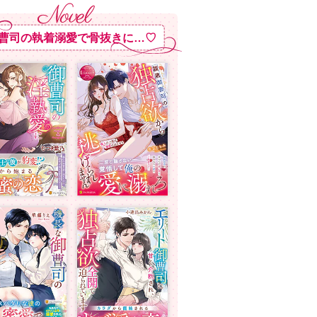
曹司の執着溺愛で骨抜きに…♡