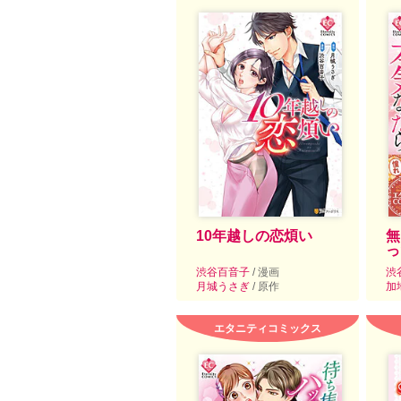
10年越しの恋煩い
無
っ
渋谷百音子
/ 漫画
渋
月城うさぎ
/ 原作
加
エタニティコミックス