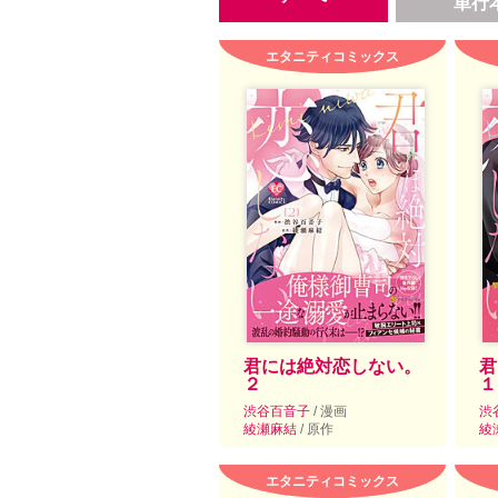
単行
エタニティコミックス
君には絶対恋しない。
君
２
１
渋谷百音子
/ 漫画
渋
綾瀬麻結
/ 原作
綾
エタニティコミックス