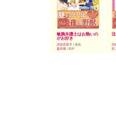
敏腕弁護士はお熱いの
泣
がお好き
渋谷百音子
/ 漫画
渋
嘉月葵
/ 原作
沢