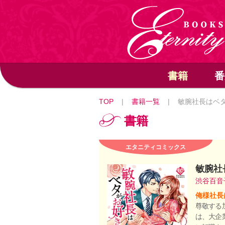
書籍
番
TOP
|
書籍一覧
|
敏腕社長はベ
書籍
エタニティコミックス
敏腕社
渋谷百
俺様社長
尊敬する
は、大企