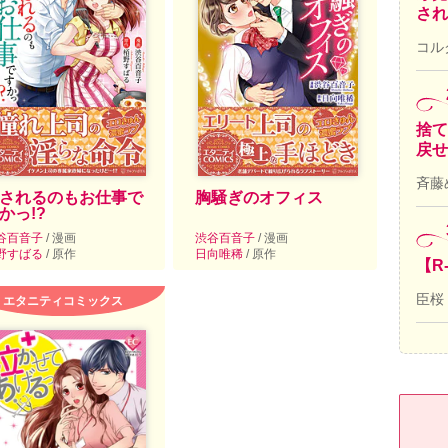
され
コル
捨て
戻せ
斉藤
されるのもお仕事で
胸騒ぎのオフィス
かっ!?
谷百音子
/ 漫画
渋谷百音子
/ 漫画
野すばる
/ 原作
日向唯稀
/ 原作
【R
臣桜
エタニティコミックス