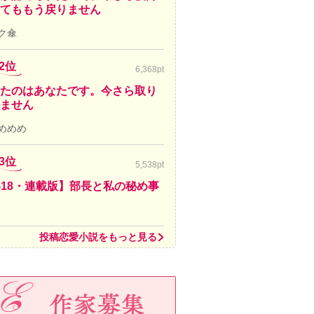
てももう戻りません
ク傘
2位
6,368pt
たのはあなたです。今さら取り
ません
めめめ
3位
5,538pt
-18・連載版】部長と私の秘め事
投稿恋愛小説をもっと見る