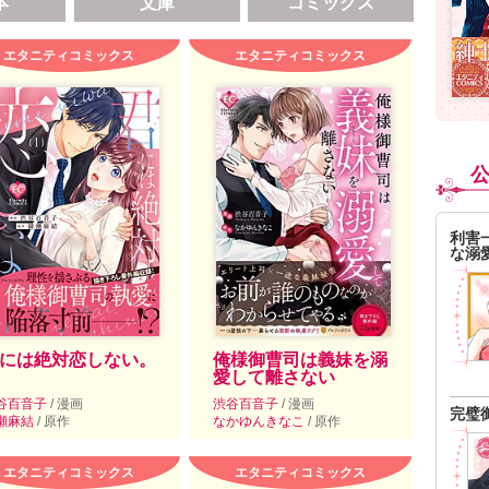
本
文庫
コミックス
エタニティコミックス
エタニティコミックス
利害
な溺
には絶対恋しない。
俺様御曹司は義妹を溺
愛して離さない
谷百音子
/ 漫画
渋谷百音子
/ 漫画
完璧
瀬麻結
/ 原作
なかゆんきなこ
/ 原作
エタニティコミックス
エタニティコミックス