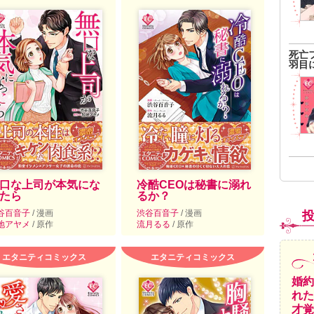
死亡
羽目
口な上司が本気にな
冷酷CEOは秘書に溺れ
たら
るか？
谷百音子
/ 漫画
渋谷百音子
/ 漫画
地アヤメ
/ 原作
流月るる
/ 原作
エタニティコミックス
エタニティコミックス
婚約
れた
才覚