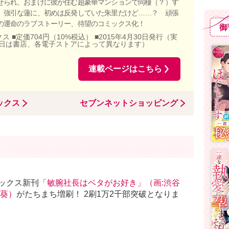
せられ、おまけに彼が住む超豪華マンションで同棲（？）す
。強引な蓮に、初めは反発していた朱里だけど……？ 頑張
の運命のラブストーリー、待望のコミックス化！
御
ス ■定価704円（10%税込） ■2015年4月30日発行（実
日は書店、各電子ストアによって異なります）
連載ページはこちら
ックス
セブンネットショッピング
ックス新刊
「敏腕社長はベタがお好き」（画:渋谷
月葵）
がたちまち増刷！ 2刷1万2千部突破となりま