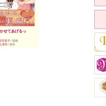
かせてあげるっ
谷百音子
/ 漫画
上澪羽
/ 原作