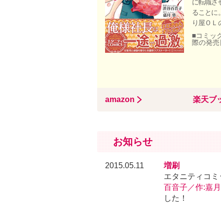
に転職さ
ることに
り屋ＯＬ
■コミック
際の発売
amazon
楽天ブ
お知らせ
2015.05.11
増刷
エタニティコミ
百音子／作:嘉
した！