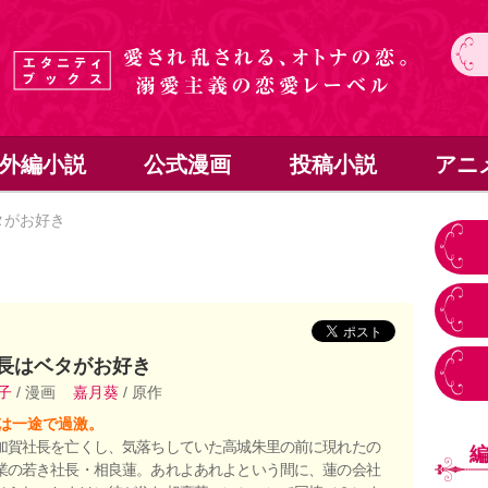
外編小説
公式漫画
投稿小説
アニ
タがお好き
長はベタがお好き
音子
/ 漫画
嘉月葵
/ 原作
は一途で過激。
加賀社長を亡くし、気落ちしていた高城朱里の前に現れたの
業の若き社長・相良蓮。あれよあれよという間に、蓮の会社