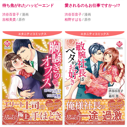
待ち焦がれたハッピーエンド
愛されるのもお仕事ですかっ!?
渋谷百音子
/ 漫画
渋谷百音子
/ 漫画
吉桜美貴
/ 原作
栢野すばる
/ 原作
エタニティコミックス
エタニティコミックス