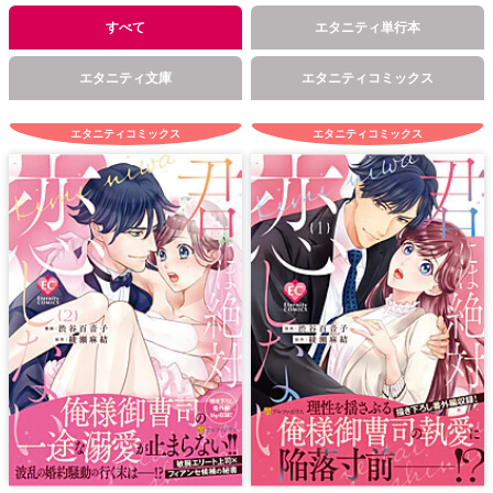
すべて
エタニティ単行本
エタニティ文庫
エタニティコミックス
エタニティコミックス
エタニティコミックス