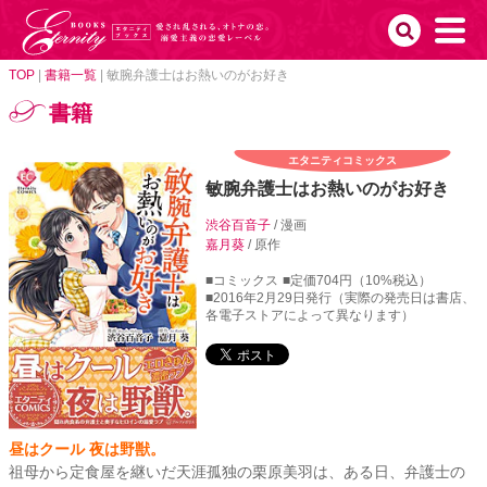
TOP
|
書籍一覧
|
敏腕弁護士はお熱いのがお好き
書籍
エタニティコミックス
敏腕弁護士はお熱いのがお好き
渋谷百音子
/ 漫画
嘉月葵
/ 原作
■コミックス
■定価704円（10%税込）
■2016年2月29日発行（実際の発売日は書店、
各電子ストアによって異なります）
昼はクール 夜は野獣。
祖母から定食屋を継いだ天涯孤独の栗原美羽は、ある日、弁護士の