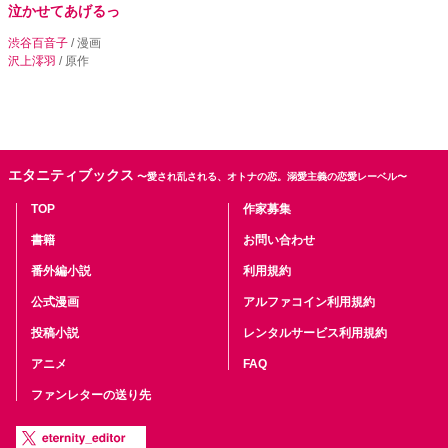
泣かせてあげるっ
渋谷百音子
/ 漫画
沢上澪羽
/ 原作
エタニティブックス
〜愛され乱される、オトナの恋。溺愛主義の恋愛レーベル〜
TOP
作家募集
書籍
お問い合わせ
番外編小説
利用規約
公式漫画
アルファコイン利用規約
投稿小説
レンタルサービス利用規約
アニメ
FAQ
ファンレターの送り先