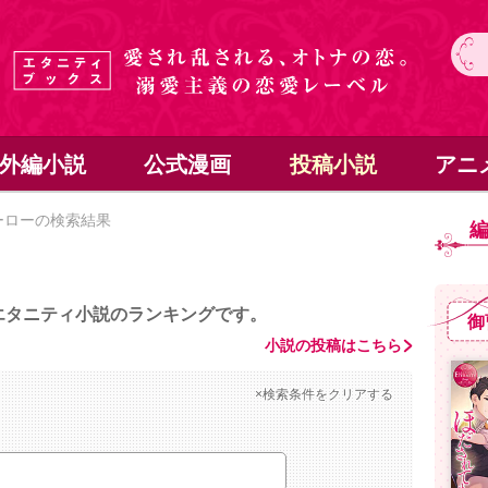
外編小説
公式漫画
投稿小説
アニ
ーローの検索結果
エタニティ小説のランキングです。
御
小説の投稿はこちら
×検索条件をクリアする