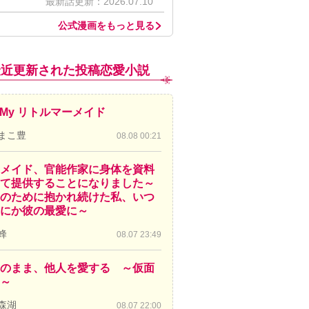
最新話更新：2026.07.10
公式漫画をもっと見る
最近更新された投稿恋愛小説
! My リトルマーメイド
まこ豊
08.08 00:21
メイド、官能作家に身体を資料
て提供することになりました～
のために抱かれ続けた私、いつ
にか彼の最愛に～
蜂
08.07 23:49
のまま、他人を愛する ～仮面
～
森湖
08.07 22:00