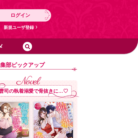
ログイン
新規ユーザ登録
メ
編集部ピックアップ
曹司の執着溺愛で骨抜きに…♡