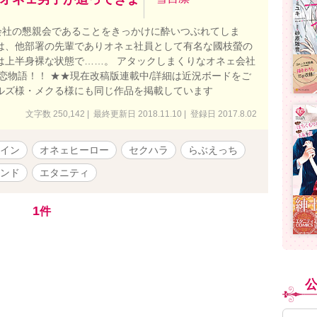
会社の懇親会であることをきっかけに酔いつぶれてしま
は、他部署の先輩でありオネェ社員として有名な國枝螢の
は上半身裸な状態で……。 アタックしまくりなオネェ会社
恋物語！！ ★★現在改稿版連載中/詳細は近況ボードをご
ルズ様・メクる様にも同じ作品を掲載しています
文字数 250,142 | 最終更新日 2018.11.10 | 登録日 2017.8.02
イン
オネェヒーロー
セクハラ
らぶえっち
ンド
エタニティ
1
件