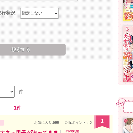
進行状況
件
1
件
1
お気に入り:
560
24h.ポイント：
0
オネェ男子が迫ってきま
雪宮凛