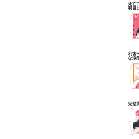
死亡
羽目
利害
な溺
完璧