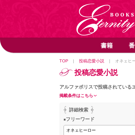
書籍
番
TOP
|
投稿恋愛小説
|
オネェヒ
投稿恋愛小説
アルファポリスで投稿されている
掲載条件はこちら
詳細検索
フリーワード