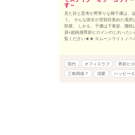
す～
見た目と思考が男寄りな柳千優は、
う。 そんな彼女が翌朝目覚めた場所
部屋。 しかも、千優は下着姿、國枝
員×超鈍感男前ヒロインのじれったい
覧ください★★ ※ムーンライトノベ
現代
オフィスラブ
男前ヒロ
三角関係？
溺愛
ハッピーエ