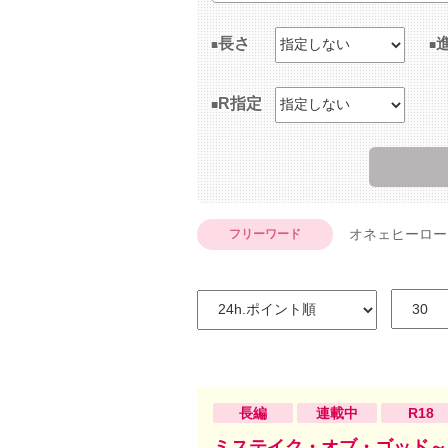
長さ
R指定
オネェヒーロー
フリーワード
長編
連載中
R18
ミステイク・オブ・ゴッド～