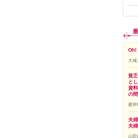
Oh
大城
貧乏
とし
資料
の間
蜜井
夫婦
夫婦
山田