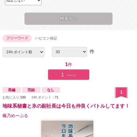
フリーワード
ハピエン保証
件
1
件
1
ページ
長編
完結
なし
1
お気に入り:
190
24h.ポイント：
71
地味系秘書と氷の副社長は今日も仲良くバトルしてます！
楓乃めーぷる