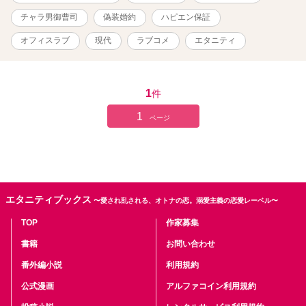
チャラ男御曹司
偽装婚約
ハピエン保証
オフィスラブ
現代
ラブコメ
エタニティ
1
件
1
ページ
エタニティブックス
〜愛され乱される、オトナの恋。溺愛主義の恋愛レーベル〜
TOP
作家募集
書籍
お問い合わせ
番外編小説
利用規約
公式漫画
アルファコイン利用規約