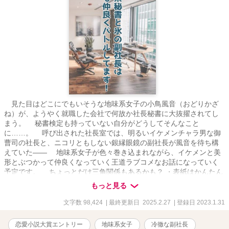
見た目はどこにでもいそうな地味系女子の小鳥風音（おどりかざ
ね）が、ようやく就職した会社で何故か社長秘書に大抜擢されてし
まう。 秘書検定も持っていない自分がどうしてそんなこと
に……。 呼び出された社長室では、明るいイケメンチャラ男な御
曹司の社長と、ニコリともしない銀縁眼鏡の副社長が風音を待ち構
えていた―― 地味系女子が色々巻き込まれながら、イケメンと美
形とぶつかって仲良くなっていく王道ラブコメなお話になっていく
予定です。 ちょっとだけ三角関係もあるかも？ ・表紙はかんたん
表紙メーカーで作成しています。 ・毎日11時に投稿予定です。 ・勢
もっと見る
いで書いてます。誤字脱字等チェックしてますが、不備があるかも
しれません。 ・公開済のお話も加筆訂正する場合があります。
文字数 98,424
| 最終更新日 2025.2.27
| 登録日 2023.1.31
恋愛小説大賞エントリー
地味系女子
冷徹な副社長